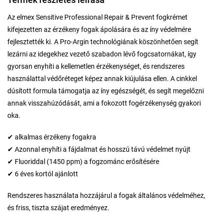
Az elmex Sensitive Professional Repair & Prevent fogkrémet
kifejezetten az érzékeny fogak ápolására és az íny védelmére
fejlesztették ki. A Pro-Argin technológiának köszönhetően segít
lezárni az idegekhez vezető szabadon lévő fogcsatornákat, így
gyorsan enyhíti a kellemetlen érzékenységet, és rendszeres
használattal védőréteget képez annak kiújulása ellen. A cinkkel
dúsított formula támogatja az íny egészségét, és segít megelőzni
annak visszahúzódását, ami a fokozott fogérzékenység gyakori
oka.
✔ alkalmas érzékeny fogakra
✔ Azonnal enyhíti a fájdalmat és hosszú távú védelmet nyújt
✔ Fluoriddal (1450 ppm) a fogzománc erősítésére
✔ 6 éves kortól ajánlott
Rendszeres használata hozzájárul a fogak általános védelméhez,
és friss, tiszta szájat eredményez.