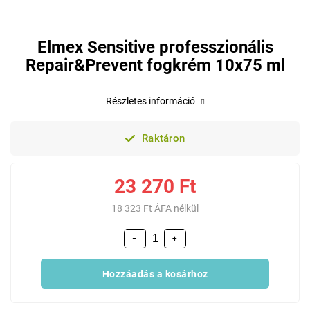
Elmex Sensitive professzionális
Repair&Prevent fogkrém 10x75 ml
Részletes információ
Raktáron
23 270 Ft
18 323 Ft ÁFA nélkül
−
+
Hozzáadás a kosárhoz