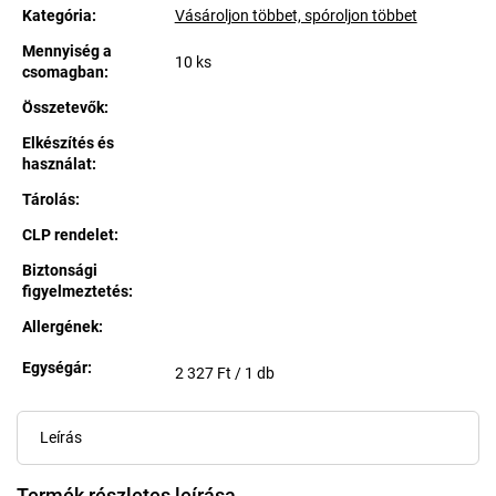
Kategória
:
Vásároljon többet, spóroljon többet
Mennyiség a
10 ks
csomagban
:
Összetevők
:
Elkészítés és
használat
:
Tárolás
:
CLP rendelet
:
Biztonsági
figyelmeztetés
:
Allergének
:
Egységár:
Egységár:
2 327 Ft / 1 db
Leírás
Termék részletes leírása