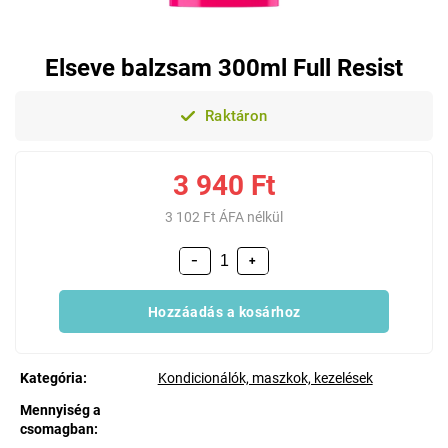
Elseve balzsam 300ml Full Resist
Raktáron
3 940 Ft
3 102 Ft ÁFA nélkül
−
+
Hozzáadás a kosárhoz
Kategória
:
Kondicionálók, maszkok, kezelések
Mennyiség a
csomagban
: