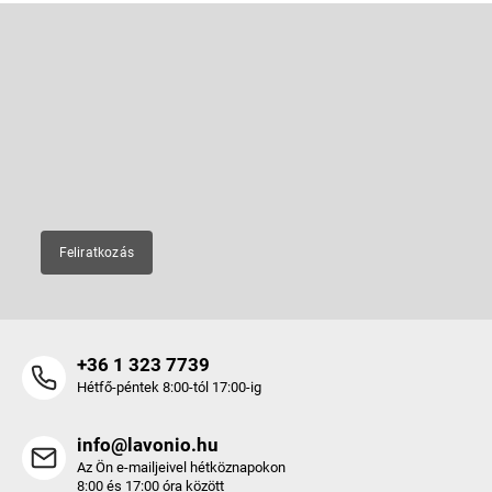
L
á
b
Feliratkozás hírlevélre
l
é
Adja meg az e-mail címét, és mi tájékoztatást küldünk webáruházunk
új termékeiről.
c
E-mail
Feliratkozás
+36 1 323 7739
Hétfő-péntek 8:00-tól 17:00-ig
info@lavonio.hu
Az Ön e-mailjeivel hétköznapokon
8:00 és 17:00 óra között