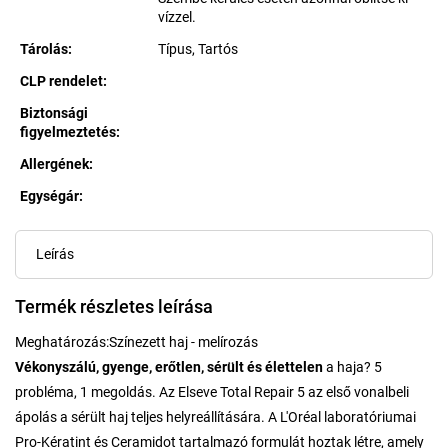
vízzel.
Tárolás
:
Típus, Tartós
CLP rendelet
:
Biztonsági
figyelmeztetés
:
Allergének
:
Egységár:
Egységár:
Leírás
Termék részletes leírása
Meghatározás:
Színezett haj - melírozás
Vékonyszálú, gyenge, erőtlen, sérült és élettelen
a haja? 5
probléma, 1 megoldás. Az Elseve Total Repair 5 az első vonalbeli
ápolás a sérült haj teljes helyreállítására. A L'Oréal laboratóriumai
Pro-Kératint és Ceramidot tartalmazó formulát hoztak létre, amely