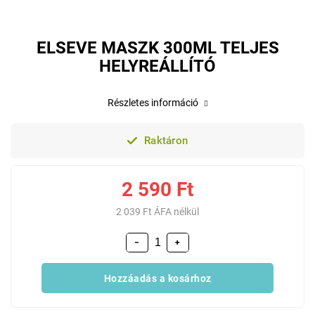
ELSEVE MASZK 300ML TELJES
HELYREÁLLÍTÓ
Részletes információ
Raktáron
2 590 Ft
2 039 Ft ÁFA nélkül
−
+
Hozzáadás a kosárhoz