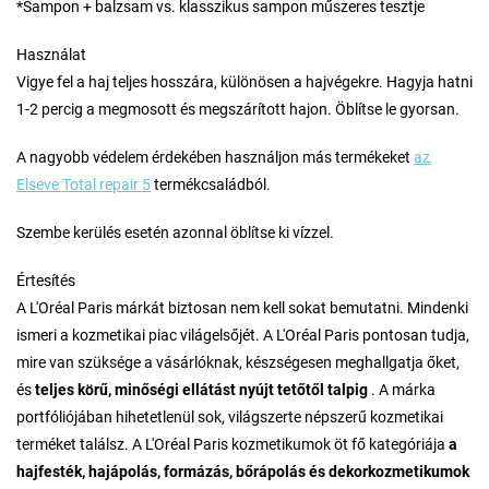
*Sampon + balzsam vs. klasszikus sampon műszeres tesztje
Használat
Vigye fel a haj teljes hosszára, különösen a hajvégekre. Hagyja hatni
1-2 percig a megmosott és megszárított hajon. Öblítse le gyorsan.
A nagyobb védelem érdekében használjon más termékeket
az
Elseve Total repair 5
termékcsaládból.
Szembe kerülés esetén azonnal öblítse ki vízzel.
Értesítés
A L'Oréal Paris márkát biztosan nem kell sokat bemutatni. Mindenki
ismeri a kozmetikai piac világelsőjét. A L'Oréal Paris pontosan tudja,
mire van szüksége a vásárlóknak, készségesen meghallgatja őket,
és
teljes körű, minőségi ellátást nyújt tetőtől talpig
. A márka
portfóliójában hihetetlenül sok, világszerte népszerű kozmetikai
terméket találsz. A L'Oréal Paris kozmetikumok öt fő kategóriája
a
hajfesték, hajápolás, formázás, bőrápolás és dekorkozmetikumok