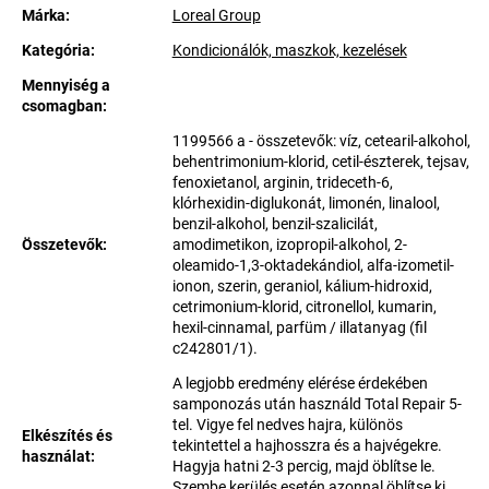
Márka:
Loreal Group
Kategória
:
Kondicionálók, maszkok, kezelések
Mennyiség a
csomagban
:
1199566 a - összetevők: víz, cetearil-alkohol,
behentrimonium-klorid, cetil-észterek, tejsav,
fenoxietanol, arginin, trideceth-6,
klórhexidin-diglukonát, limonén, linalool,
benzil-alkohol, benzil-szalicilát,
Összetevők
:
amodimetikon, izopropil-alkohol, 2-
oleamido-1,3-oktadekándiol, alfa-izometil-
ionon, szerin, geraniol, kálium-hidroxid,
cetrimonium-klorid, citronellol, kumarin,
hexil-cinnamal, parfüm / illatanyag (fil
c242801/1).
A legjobb eredmény elérése érdekében
samponozás után használd Total Repair 5-
tel. Vigye fel nedves hajra, különös
Elkészítés és
tekintettel a hajhosszra és a hajvégekre.
használat
:
Hagyja hatni 2-3 percig, majd öblítse le.
Szembe kerülés esetén azonnal öblítse ki