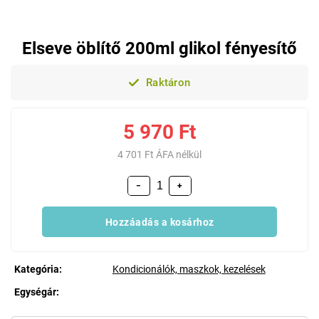
Elseve öblítő 200ml glikol fényesítő
Raktáron
5 970 Ft
4 701 Ft ÁFA nélkül
−
+
Hozzáadás a kosárhoz
Kategória
:
Kondicionálók, maszkok, kezelések
Egységár:
Egységár: