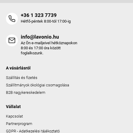
+36 1 323 7739
Hétfő-péntek 8:00-tól 17:00-ig
info@lavonio.hu
Az Ön e-mailjeivel hétköznapokon
8:00 és 17:00 óra között
foglalkozunk.
A vásárlásról
Szállítás és fizetés
Szállítmányok ökológiai csomagolása
B2B nagykereskedelem
Vállalat
Kapcsolat
Partnerprogram
GDPR - Adatkezelési tájékoztató