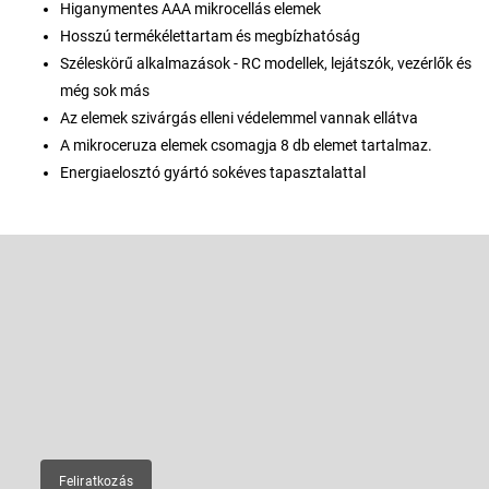
Higanymentes AAA mikrocellás elemek
Hosszú termékélettartam és megbízhatóság
Széleskörű alkalmazások - RC modellek, lejátszók, vezérlők és
még sok más
Az elemek szivárgás elleni védelemmel vannak ellátva
A mikroceruza elemek csomagja 8 db elemet tartalmaz.
Energiaelosztó gyártó sokéves tapasztalattal
L
á
b
Feliratkozás hírlevélre
l
é
Adja meg az e-mail címét, és mi tájékoztatást küldünk webáruházunk
új termékeiről.
c
E-mail
Feliratkozás