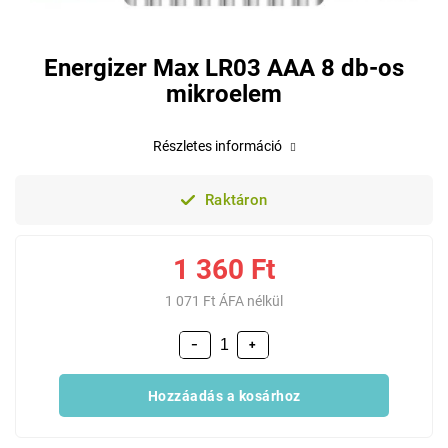
Energizer Max LR03 AAA 8 db-os
mikroelem
Részletes információ
Raktáron
1 360 Ft
1 071 Ft ÁFA nélkül
−
+
Hozzáadás a kosárhoz