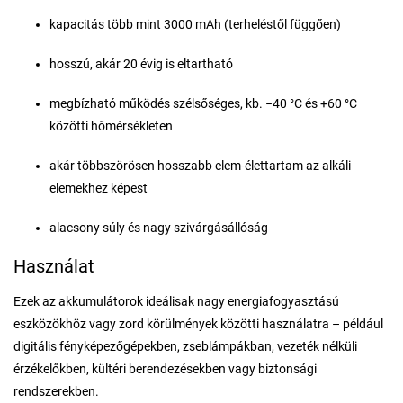
kapacitás több mint 3000 mAh (terheléstől függően)
hosszú, akár 20 évig is eltartható
megbízható működés szélsőséges, kb. −40 °C és +60 °C
közötti hőmérsékleten
akár többszörösen hosszabb elem-élettartam az alkáli
elemekhez képest
alacsony súly és nagy szivárgásállóság
Használat
Ezek az akkumulátorok ideálisak nagy energiafogyasztású
eszközökhöz vagy zord körülmények közötti használatra – például
digitális fényképezőgépekben, zseblámpákban, vezeték nélküli
érzékelőkben, kültéri berendezésekben vagy biztonsági
rendszerekben.