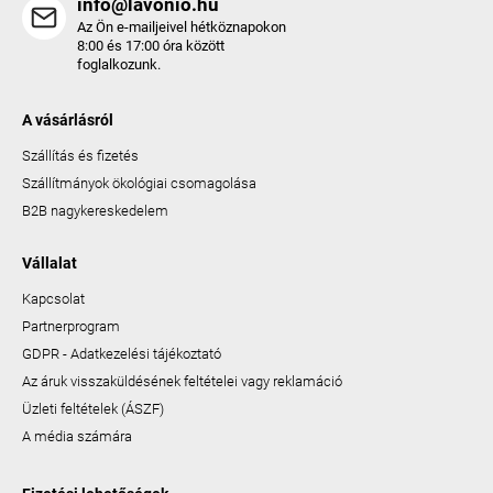
info@lavonio.hu
Az Ön e-mailjeivel hétköznapokon
8:00 és 17:00 óra között
foglalkozunk.
A vásárlásról
Szállítás és fizetés
Szállítmányok ökológiai csomagolása
B2B nagykereskedelem
Vállalat
Kapcsolat
Partnerprogram
GDPR - Adatkezelési tájékoztató
Az áruk visszaküldésének feltételei vagy reklamáció
Üzleti feltételek (ÁSZF)
A média számára