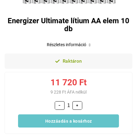
Energizer Ultimate lítium AA elem 10
db
Részletes információ
Raktáron
11 720 Ft
9 228 Ft ÁFA nélkül
−
+
Hozzáadás a kosárhoz