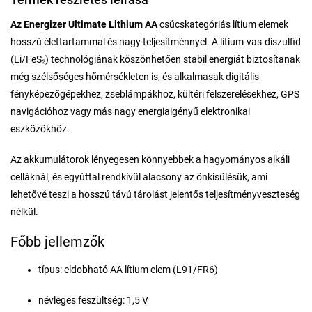
Az Energizer Ultimate Lithium AA
csúcskategóriás lítium elemek
hosszú élettartammal és nagy teljesítménnyel. A lítium-vas-diszulfid
(Li/FeS₂) technológiának köszönhetően stabil energiát biztosítanak
még szélsőséges hőmérsékleten is, és alkalmasak digitális
fényképezőgépekhez, zseblámpákhoz, kültéri felszerelésekhez, GPS
navigációhoz vagy más nagy energiaigényű elektronikai
eszközökhöz.
Az akkumulátorok lényegesen könnyebbek a hagyományos alkáli
celláknál, és egyúttal rendkívül alacsony az önkisülésük, ami
lehetővé teszi a hosszú távú tárolást jelentős teljesítményveszteség
nélkül.
Főbb jellemzők
típus: eldobható AA lítium elem (L91/FR6)
névleges feszültség: 1,5 V