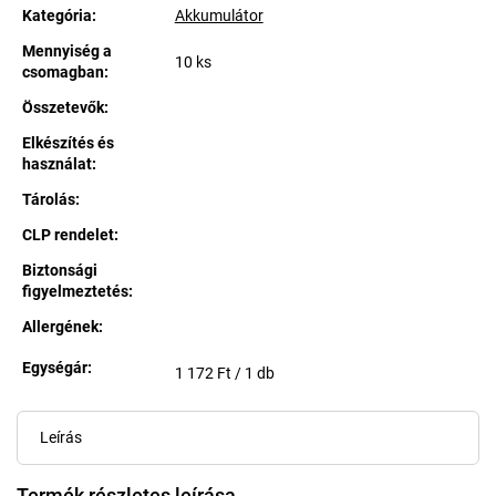
Kategória
:
Akkumulátor
Mennyiség a
10 ks
csomagban
:
Összetevők
:
Elkészítés és
használat
:
Tárolás
:
CLP rendelet
:
Biztonsági
figyelmeztetés
:
Allergének
:
Egységár:
Egységár:
1 172 Ft / 1 db
Leírás
Termék részletes leírása