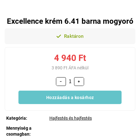
Excellence krém 6.41 barna mogyoró
Raktáron
4 940 Ft
3 890 Ft ÁFA nélkül
−
+
Hozzáadás a kosárhoz
Kategória
:
Hajfestés és hajfestés
Mennyiség a
csomagban
: