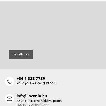
L
á
b
Feliratkozás hírlevélre
l
é
Adja meg az e-mail címét, és mi tájékoztatást küldünk webáruházunk
új termékeiről.
c
E-mail
Feliratkozás
+36 1 323 7739
Hétfő-péntek 8:00-tól 17:00-ig
info@lavonio.hu
Az Ön e-mailjeivel hétköznapokon
8:00 és 17:00 óra között