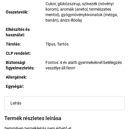
Cukor, glükózszirup, színezék (növényi
korom), aromák (anetol, természetes
Összetevők
:
mentol), gyógynövénykivonatok (mézga,
banán), ánizs illóolaj
Elkészítés és
használat
:
Tárolás
:
Típus, Tartós
CLP rendelet
:
Biztonsági
Fontos: 4 év alatti gyermekeknél belélegzés
figyelmeztetés
:
veszélye áll fenn!
Allergének
:
Egységár:
Egységár:
Leírás
Termék részletes leírása
Semmilyen termékleírás nem érhető el