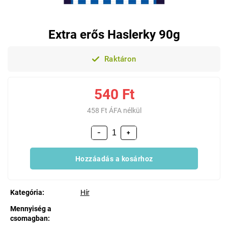
Extra erős Haslerky 90g
Raktáron
540 Ft
458 Ft ÁFA nélkül
−
+
Hozzáadás a kosárhoz
Kategória
:
Hír
Mennyiség a
csomagban
: