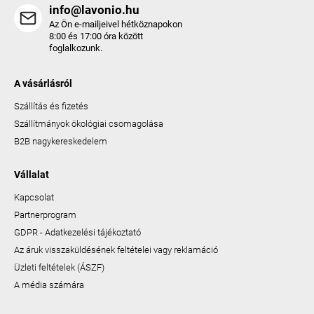
info@lavonio.hu
Az Ön e-mailjeivel hétköznapokon
8:00 és 17:00 óra között
foglalkozunk.
A vásárlásról
Szállítás és fizetés
Szállítmányok ökológiai csomagolása
B2B nagykereskedelem
Vállalat
Kapcsolat
Partnerprogram
GDPR - Adatkezelési tájékoztató
Az áruk visszaküldésének feltételei vagy reklamáció
Üzleti feltételek (ÁSZF)
A média számára