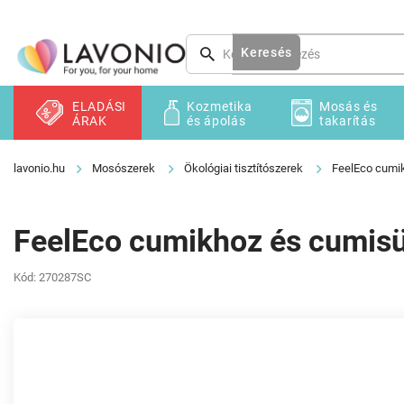
Ugrás
a
fő
Keresés
tartalomhoz
ELADÁSI
Kozmetika
Mosás és
ÁRAK
és ápolás
takarítás
Mosószerek
Ökológiai tisztítószerek
FeelEco cumi
FeelEco cumikhoz és cumis
Kód:
270287SC