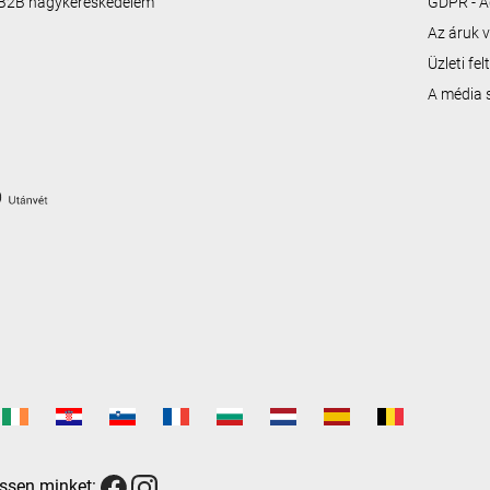
B2B nagykereskedelem
GDPR - A
Az áruk v
Üzleti fe
A média
ssen minket: