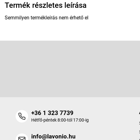
Termék részletes leírása
Semmilyen termékleírás nem érhető el
L
á
b
Feliratkozás hírlevélre
l
é
Adja meg az e-mail címét, és mi tájékoztatást küldünk webáruhá
c
termékeiről.
+36 1 323 7739
Hétfő-péntek 8:00-tól 17:00-ig
info@lavonio.hu