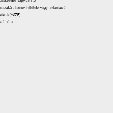
datkezelési tájékoztató
isszaküldésének feltételei vagy reklamáció
ltételek (ÁSZF)
 számára