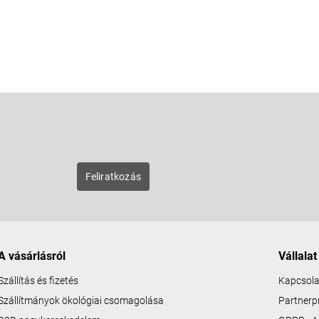
E-mail
zunk új
Feliratkozás
A vásárlásról
Vállalat
Szállítás és fizetés
Kapcsola
Szállítmányok ökológiai csomagolása
Partner