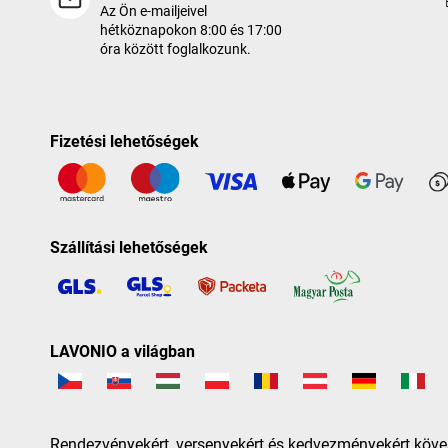
Az Ön e-mailjeivel
hétköznapokon 8:00 és 17:00
óra között foglalkozunk.
Fizetési lehetőségek
Szállítási lehetőségek
LAVONIO a világban
Rendezvényekért, versenyekért és kedvezményekért köve