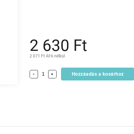
2 630 Ft
2 071 Ft ÁFA nélkül
Hozzáadás a kosárhoz
−
+