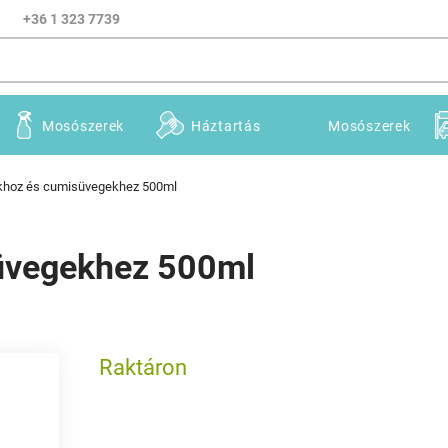
+36 1 323 7739
Mosószerek
Háztartás
Mosószerek
khoz és cumisüvegekhez 500ml
üvegekhez 500ml
Raktáron