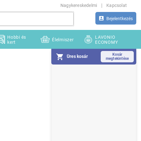
Nagykereskedelmi
Kapcsolat
Bejelentkezés
Hobbi és
LAVONIO
Élelmiszer
kert
ECONOMY
Üres kosár
O
l
d
a
l
s
ó
p
a
n
e