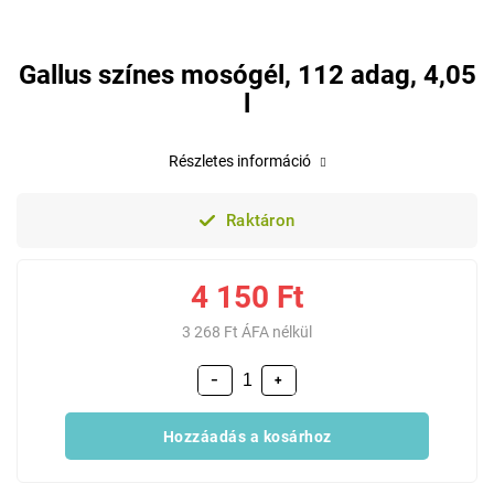
Gallus színes mosógél, 112 adag, 4,05
l
Részletes információ
Raktáron
4 150 Ft
3 268 Ft ÁFA nélkül
−
+
Hozzáadás a kosárhoz