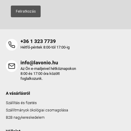
Feliratkozás
+36 1 323 7739
Hétfő-péntek 8:00-tól 17:00-ig
info@lavonio.hu
Az Ön e-mailjeivel hétköznapokon
8:00 és 17:00 óra között
foglalkozunk.
A vásárlásról
Szállítás és fizetés
Szállítmányok ökológiai csomagolása
B2B nagykereskedelem