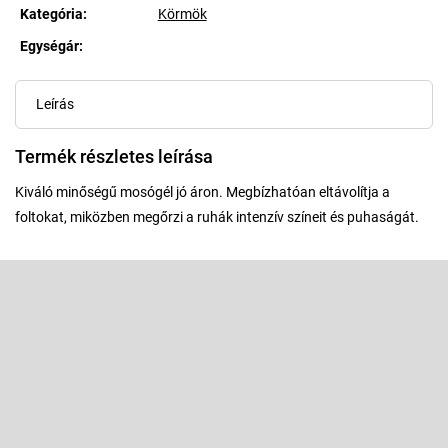
Kategória
:
Körmök
Egységár:
Egységár:
Leírás
Termék részletes leírása
Kiváló minőségű mosógél jó áron. Megbízhatóan eltávolítja a
foltokat, miközben megőrzi a ruhák intenzív színeit és puhaságát.
L
á
b
Feliratkozás hírlevélre
l
é
Adja meg az e-mail címét, és mi tájékoztatást küldünk webáruházunk
új termékeiről.
c
E-mail