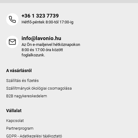
+36 1 323 7739
Hétfő-péntek 8:00-tól 17:00-ig
info@lavonio.hu
Az Ön e-mailjeivel hétköznapokon
8:00 és 17:00 óra között
foglalkozunk.
A vásárlásról
Szállítás és fizetés
Szállítmányok ökológiai csomagolása
B2B nagykereskedelem
Vállalat
Kapcsolat
Partnerprogram
GDPR - Adatkezelési tájékoztató