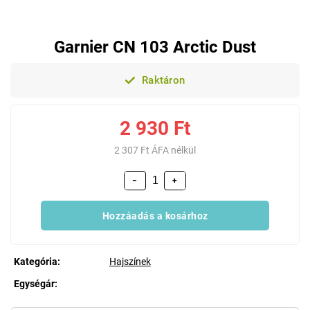
Garnier CN 103 Arctic Dust
Raktáron
2 930 Ft
2 307 Ft ÁFA nélkül
−
+
Hozzáadás a kosárhoz
Kategória
:
Hajszínek
Egységár:
Egységár: