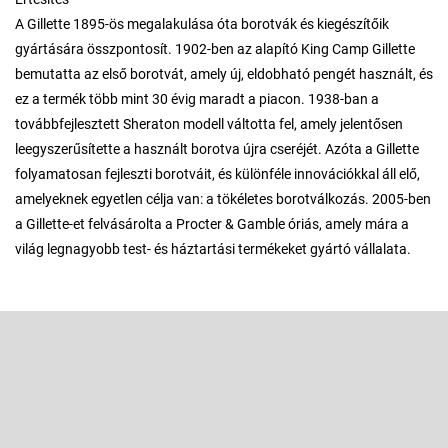
A Gillette 1895-ös megalakulása óta borotvák és kiegészítőik
gyártására összpontosít. 1902-ben az alapító King Camp Gillette
bemutatta az első borotvát, amely új, eldobható pengét használt, és
ez a termék több mint 30 évig maradt a piacon. 1938-ban a
továbbfejlesztett Sheraton modell váltotta fel, amely jelentősen
leegyszerűsítette a használt borotva újra cseréjét. Azóta a Gillette
folyamatosan fejleszti borotváit, és különféle innovációkkal áll elő,
amelyeknek egyetlen célja van: a tökéletes borotválkozás. 2005-ben
a Gillette-et felvásárolta a Procter & Gamble óriás, amely mára a
világ legnagyobb test- és háztartási termékeket gyártó vállalata.
L
á
b
Feliratkozás hírlevélre
l
é
Adja meg az e-mail címét, és mi tájékoztatást küldünk webáruházunk
új termékeiről.
c