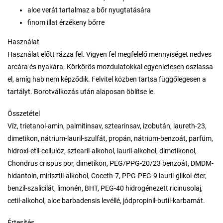
aloe verát tartalmaz a bőr nyugtatására
finom illat érzékeny bőrre
Használat
Használat előtt rázza fel. Vigyen fel megfelelő mennyiséget nedves
arcára és nyakára. Körkörös mozdulatokkal egyenletesen oszlassa
el, amíg hab nem képződik. Felvitel közben tartsa függőlegesen a
tartályt. Borotválkozás után alaposan öblítse le.
Összetétel
Víz, trietanol-amin, palmitinsav, sztearinsav, izobután, laureth-23,
dimetikon, nátrium-lauril-szulfát, propán, nátrium-benzoát, parfüm,
hidroxi-etil-cellulóz, sztearil-alkohol, lauril-alkohol, dimetikonol,
Chondrus crispus por, dimetikon, PEG/PPG-20/23 benzoát, DMDM-
hidantoin, mirisztil-alkohol, Coceth-7, PPG-PEG-9 lauril-glikol-éter,
benzil-szalicilát, limonén, BHT, PEG-40 hidrogénezett ricinusolaj,
cetil-alkohol, aloe barbadensis levéllé, jódpropinil-butil-karbamát.
Értesítés