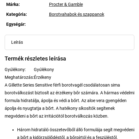
Márka:
Procter & Gamble
Kategória
:
Borotvahabok és szappanok
Egységár:
Egységár:
Leírás
Termék részletes leírása
Gyúlékony:
Gyúlékony
Meghatározás:
Érzékeny
A Gillette Series Sensitive férfi borotvagél csodálatosan sima
borotválkozást biztosít az érzékeny bőr számára. A hármas védelmi
formula hidratálja, ápolja és védi a bőrt. Az aloe vera gyengéden
ápolja és nyugtatja a bőrt. A hatékony síkosítók segítenek
megvédeni a bőrt az irritációtól borotválkozás közben.
Három hidratáló összetevőből álló formulája segít megvédeni
a bőrt a kidörzsölődéstől, a bőrpírtól és a feszüléstől.