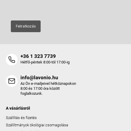
E-mail
Feliratkozás
+36 1 323 7739
Hétfő-péntek 8:00-tól 17:00-ig
info@lavonio.hu
Az Ön e-mailjeivel hétköznapokon
8:00 és 17:00 óra között
foglalkozunk.
A vásárlásról
Szállítás és fizetés
Szállítmányok ökológiai csomagolása