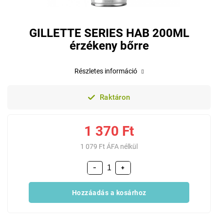
GILLETTE SERIES HAB 200ML
érzékeny bőrre
Részletes információ
Raktáron
1 370 Ft
1 079 Ft ÁFA nélkül
−
+
Hozzáadás a kosárhoz