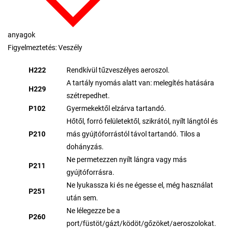
anyagok
Figyelmeztetés: Veszély
H222
Rendkívül tűzveszélyes aeroszol.
A tartály nyomás alatt van: melegítés hatására
H229
szétrepedhet.
P102
Gyermekektől elzárva tartandó.
Hőtől, forró felületektől, szikrától, nyílt lángtól és
P210
más gyújtóforrástól távol tartandó. Tilos a
dohányzás.
Ne permetezzen nyílt lángra vagy más
P211
gyújtóforrásra.
Ne lyukassza ki és ne égesse el, még használat
P251
után sem.
Ne lélegezze be a
P260
port/füstöt/gázt/ködöt/gőzöket/aeroszolokat.