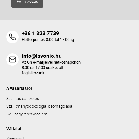
Feliratkozás
+36 1 323 7739
Hétfő-péntek 8:00-tól 17:00-ig
info@lavonio.hu
Az Ön e-mailjeivel hétköznapokon
8:00 és 17:00 óra között
foglalkozunk.
A vásárlásról
Szállítás és fizetés
Szállítmányok ökológiai csomagolása
B2B nagykereskedelem
Vállalat
Kapcsolat