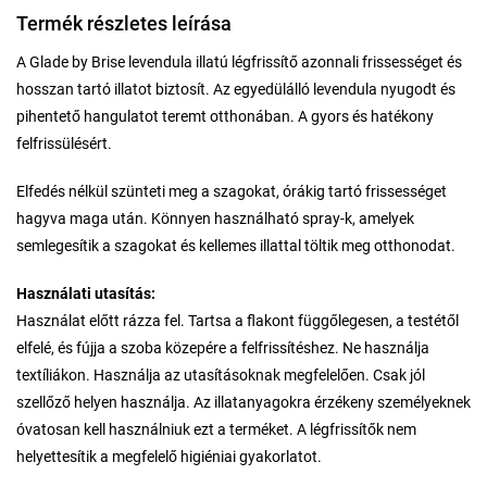
Termék részletes leírása
A Glade by Brise levendula illatú légfrissítő azonnali frissességet és
hosszan tartó illatot biztosít. Az egyedülálló levendula nyugodt és
pihentető hangulatot teremt otthonában. A gyors és hatékony
felfrissülésért.
Elfedés nélkül szünteti meg a szagokat, órákig tartó frissességet
hagyva maga után. Könnyen használható spray-k, amelyek
semlegesítik a szagokat és kellemes illattal töltik meg otthonodat.
Használati utasítás:
Használat előtt rázza fel. Tartsa a flakont függőlegesen, a testétől
elfelé, és fújja a szoba közepére a felfrissítéshez. Ne használja
textíliákon. Használja az utasításoknak megfelelően. Csak jól
szellőző helyen használja. Az illatanyagokra érzékeny személyeknek
óvatosan kell használniuk ezt a terméket. A légfrissítők nem
helyettesítik a megfelelő higiéniai gyakorlatot.