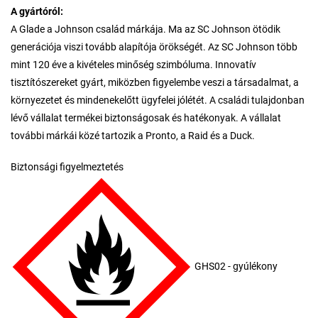
A gyártóról:
A Glade a Johnson család márkája. Ma az SC Johnson ötödik
generációja viszi tovább alapítója örökségét. Az SC Johnson több
mint 120 éve a kivételes minőség szimbóluma. Innovatív
tisztítószereket gyárt, miközben figyelembe veszi a társadalmat, a
környezetet és mindenekelőtt ügyfelei jólétét. A családi tulajdonban
lévő vállalat termékei biztonságosak és hatékonyak. A vállalat
további márkái közé tartozik a Pronto, a Raid és a Duck.
Biztonsági figyelmeztetés
GHS02 - gyúlékony