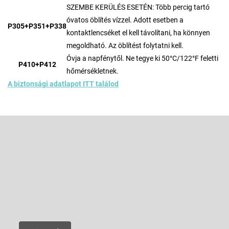
SZEMBE KERÜLÉS ESETÉN: Több percig tartó
óvatos öblítés vízzel. Adott esetben a
P305+P351+P338
kontaktlencséket el kell távolítani, ha könnyen
megoldható. Az öblítést folytatni kell.
Óvja a napfénytől. Ne tegye ki 50°C/122°F feletti
P410+P412
hőmérsékletnek.
A biztonsági adatlapot ITT találod
L
á
b
Feliratkozás hírlevélre
l
é
Adja meg az e-mail címét, és mi tájékoztatást küldünk webáruházunk
új termékeiről.
c
E-mail