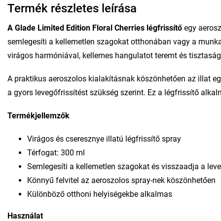
Termék részletes leírása
A Glade Limited Edition Floral Cherries légfrissítő
egy aeroszo
semlegesíti a kellemetlen szagokat otthonában vagy a munkah
virágos harmóniával, kellemes hangulatot teremt és tisztaságé
A praktikus aeroszolos kialakításnak köszönhetően az illat eg
a gyors levegőfrissítést szükség szerint. Ez a légfrissítő a
Termékjellemzők
Virágos és cseresznye illatú légfrissítő spray
Térfogat: 300 ml
Semlegesíti a kellemetlen szagokat és visszaadja a leveg
Könnyű felvitel az aeroszolos spray-nek köszönhetően
Különböző otthoni helyiségekbe alkalmas
Használat