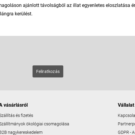
magoláson ajánlott távolságból az illat egyenletes eloszlatása 
lángra kerülést.
E-mail
zunk új
Feliratkozás
A vásárlásról
Vállalat
Szállítás és fizetés
Kapcsola
Szállítmányok ökológiai csomagolása
Partner
B2B nagykereskedelem
GDPR - A