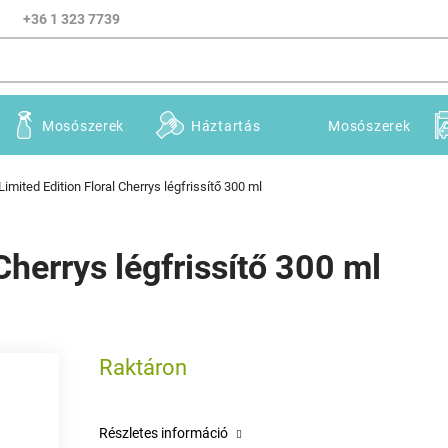
+36 1 323 7739
Mosószerek
Háztartás
Mosószerek
Limited Edition Floral Cherrys légfrissítő 300 ml
Cherrys légfrissítő 300 ml
Raktáron
Részletes információ