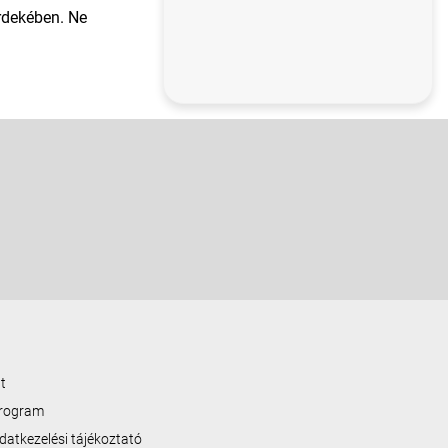
érdekében. Ne
t
program
datkezelési tájékoztató