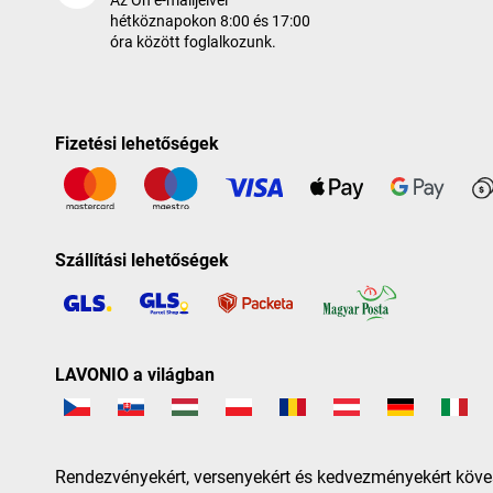
Az Ön e-mailjeivel
hétköznapokon 8:00 és 17:00
óra között foglalkozunk.
Fizetési lehetőségek
Szállítási lehetőségek
LAVONIO a világban
Rendezvényekért, versenyekért és kedvezményekért köve