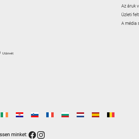
Az áruk v
Üzleti fe
A média
ssen minket: