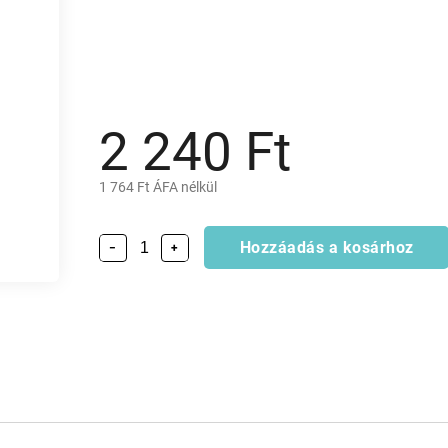
2 240 Ft
1 764 Ft ÁFA nélkül
Hozzáadás a kosárhoz
−
+