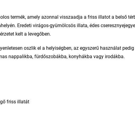
los termék, amely azonnal visszaadja a friss illatot a belső tér
elyén. Eredeti virágos-gyümölcsös illata, édes cseresznyejegye
rzetet kelt a levegőben.
yenletesen oszlik el a helyiségben, az egyszerű használat pedig 
lkalmas nappalikba, fürdőszobákba, konyhákba vagy irodákba.
ő friss illatát