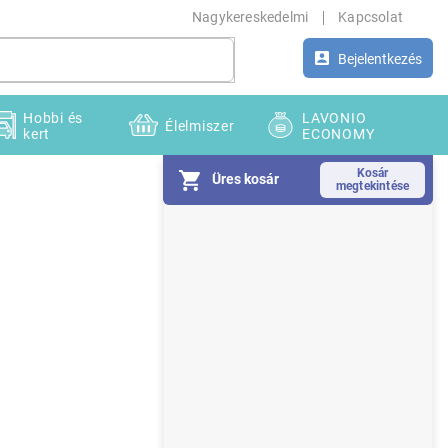
Nagykereskedelmi
Kapcsolat
Bejelentkezés
Hobbi és
LAVONIO
Élelmiszer
kert
ECONOMY
Üres kosár
O
l
d
a
l
s
ó
p
a
n
e