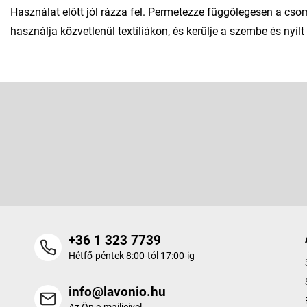
Használat előtt jól rázza fel. Permetezze függőlegesen a cso
használja közvetlenül textíliákon, és kerülje a szembe és nyílt 
L
á
b
Feliratkozás hírlevélre
l
é
Adja meg az e-mail címét, és mi tájékoztatást küldünk webáruhá
c
termékeiről.
+36 1 323 7739
Hétfő-péntek 8:00-tól 17:00-ig
info@lavonio.hu