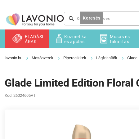
Ugrás
a
fő
Keresés
tartalomhoz
ELADÁSI
Kozmetika
Mosás és
ÁRAK
és ápolás
takarítás
Mosószerek
Piperecikkek
Légfrissítők
Glade 
Glade Limited Edition Floral 
Kód:
26024605VT