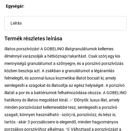
Egységár:
Egységár:
Leírás
Termék részletes leírása
Illatos porszívózás! A GOBELINO illatgranulátumok kellemes
élménnyé varázsolják a hétköznapi takarítást. Csak szórj egy kis
mennyiségű granulátumot a szőnyegre, és a porszívó porszívózás
közben beszívja azt. A zsákban a granulátumot a légáramlás
felmelegíti, és azonnal luxus kozmetikai illatot bocsát ki, amely
semlegesíti a szagokat és illatosítja az egész helyiséget. A porszívó
illatát a por és a baktériumok felhalmozódása okozza. A GOBELINO
hatékony és illatos megoldást kínál. ✅ Előnyök: luxus illat, amely
minden porszívózást kellemesebbé tesz, semlegesíti a porszívó
szagait, könnyen használható - szórj rá, porszívózz, és kész is,
tartós - akár 3 porzsákcsere is elegendő, minden hagyományos
porzsákos porszívóhoz alkalmas. 🫧 Változtasd a porszívózást a