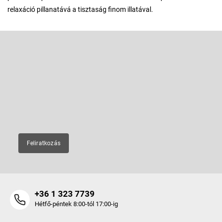
relaxáció pillanatává a tisztaság finom illatával.
L
á
b
Feliratkozás hírlevélre
l
é
Adja meg az e-mail címét, és mi tájékoztatást küldünk webáruházunk
új termékeiről.
c
E-mail
Feliratkozás
+36 1 323 7739
Hétfő-péntek 8:00-tól 17:00-ig