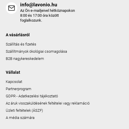
info@lavonio.hu
Az Ön e-mailjeivel hétköznapokon
8:00 és 17:00 óra között
foglalkozunk.
A vásárlásról
Szállítás és fizetés
Szállítmányok ökológiai csomagolása
B2B nagykereskedelem
Vállalat
Kapcsolat
Partnerprogram
GDPR - Adatkezelési tájékoztató
Az áruk visszaküldésének feltételei vagy reklamáció
Üzleti feltételek (ÁSZF)
A média számára