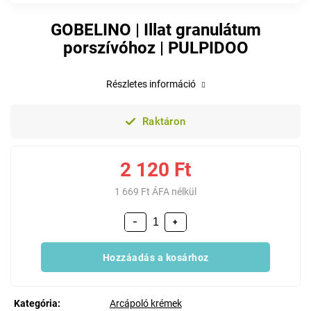
GOBELINO | Illat granulátum
porszívóhoz | PULPIDOO
Részletes információ
Raktáron
2 120 Ft
1 669 Ft ÁFA nélkül
−
+
Hozzáadás a kosárhoz
Kategória
:
Arcápoló krémek