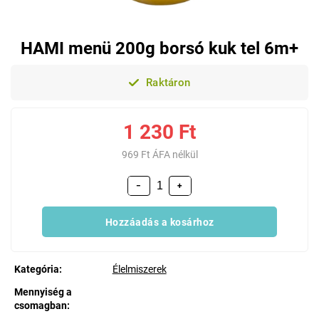
HAMI menü 200g borsó kuk tel 6m+
Raktáron
1 230 Ft
969 Ft ÁFA nélkül
−
+
Hozzáadás a kosárhoz
Kategória
:
Élelmiszerek
Mennyiség a
csomagban
: