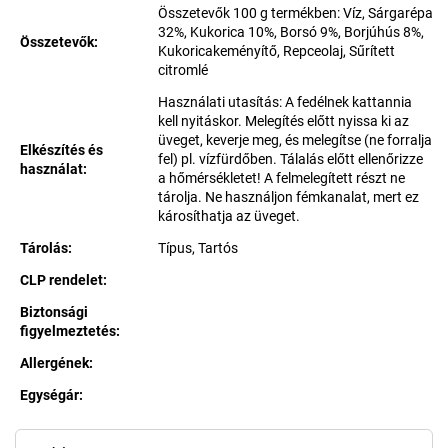
Összetevők 100 g termékben: Víz, Sárgarépa
32%, Kukorica 10%, Borsó 9%, Borjúhús 8%,
Összetevők
:
Kukoricakeményítő, Repceolaj, Sűrített
citromlé
Használati utasítás: A fedélnek kattannia
kell nyitáskor. Melegítés előtt nyissa ki az
üveget, keverje meg, és melegítse (ne forralja
Elkészítés és
fel) pl. vízfürdőben. Tálalás előtt ellenőrizze
használat
:
a hőmérsékletet! A felmelegített részt ne
tárolja. Ne használjon fémkanalat, mert ez
károsíthatja az üveget.
Tárolás
:
Típus, Tartós
CLP rendelet
:
Biztonsági
figyelmeztetés
:
Allergének
:
Egységár:
Egységár: