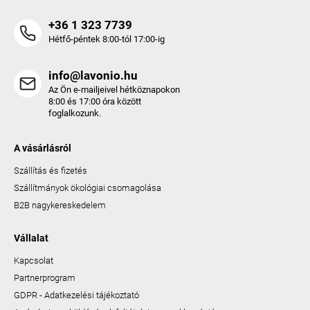
+36 1 323 7739
Hétfő-péntek 8:00-tól 17:00-ig
info@lavonio.hu
Az Ön e-mailjeivel hétköznapokon
8:00 és 17:00 óra között
foglalkozunk.
A vásárlásról
Szállítás és fizetés
Szállítmányok ökológiai csomagolása
B2B nagykereskedelem
Vállalat
Kapcsolat
Partnerprogram
GDPR - Adatkezelési tájékoztató