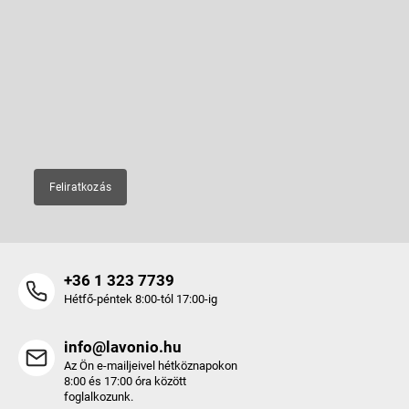
á
b
Feliratkozás hírlevélre
l
é
Adja meg az e-mail címét, és mi tájékoztatást küldünk webáruházunk
új termékeiről.
c
E-mail
Feliratkozás
+36 1 323 7739
Hétfő-péntek 8:00-tól 17:00-ig
info@lavonio.hu
Az Ön e-mailjeivel hétköznapokon
8:00 és 17:00 óra között
foglalkozunk.