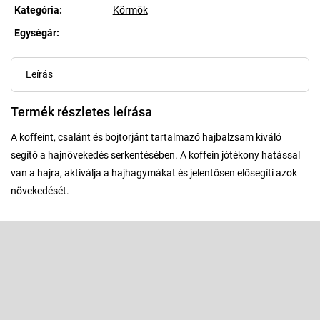
Kategória
:
Körmök
Egységár:
Egységár:
Leírás
Termék részletes leírása
A koffeint, csalánt és bojtorjánt tartalmazó hajbalzsam kiváló
segítő a hajnövekedés serkentésében. A koffein jótékony hatással
van a hajra, aktiválja a hajhagymákat és jelentősen elősegíti azok
növekedését.
L
á
b
Feliratkozás hírlevélre
l
é
Adja meg az e-mail címét, és mi tájékoztatást küldünk webáruházunk
új termékeiről.
c