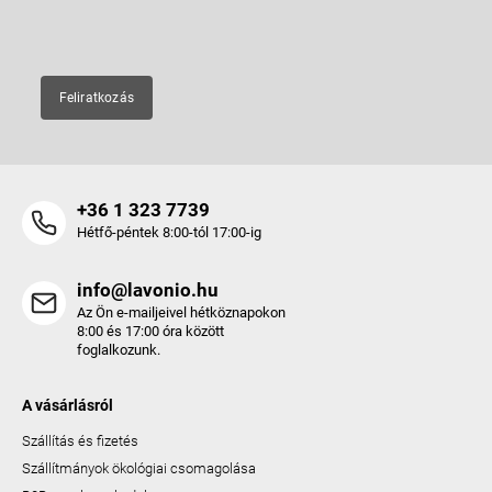
E-mail
Feliratkozás
+36 1 323 7739
Hétfő-péntek 8:00-tól 17:00-ig
info@lavonio.hu
Az Ön e-mailjeivel hétköznapokon
8:00 és 17:00 óra között
foglalkozunk.
A vásárlásról
Szállítás és fizetés
Szállítmányok ökológiai csomagolása