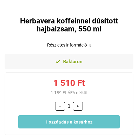
Herbavera koffeinnel dúsított
hajbalzsam, 550 ml
Részletes információ
Raktáron
1 510 Ft
1 189 Ft ÁFA nélkül
−
+
Hozzáadás a kosárhoz