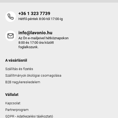
+36 1 323 7739
Hétfő-péntek 8:00-tól 17:00-ig
info@lavonio.hu
Az Ön e-mailjeivel hétköznapokon
8:00 és 17:00 óra között
foglalkozunk.
A vásárlásról
Szállítás és fizetés
Szállítmányok ökológiai csomagolása
B2B nagykereskedelem
Vállalat
Kapcsolat
Partnerprogram
GDPR - Adatkezelési tájékoztató