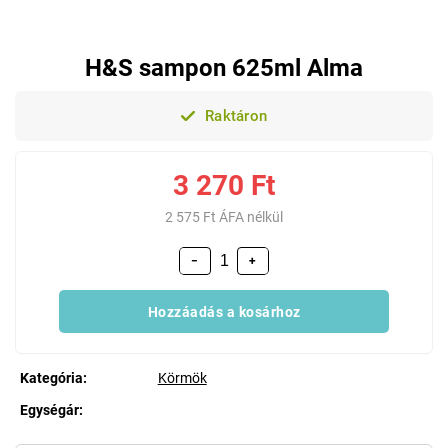
H&S sampon 625ml Alma
Raktáron
3 270 Ft
2 575 Ft ÁFA nélkül
−
+
Hozzáadás a kosárhoz
Kategória
:
Körmök
Egységár:
Egységár: