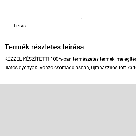
Leírás
Termék részletes leírása
KÉZZEL KÉSZÍTETT! 100%-ban természetes termék, melegítés n
illatos gyertyák. Vonzó csomagolásban, újrahasznosított kart
L
á
b
Feliratkozás hírlevélre
l
é
Adja meg az e-mail címét, és mi tájékoztatást küldünk webáruhá
c
termékeiről.