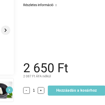
Részletes információ
Next
2 650 Ft
2 087 Ft ÁFA nélkül
Hozzáadás a kosárhoz
−
+