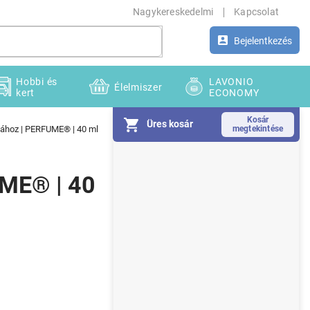
Nagykereskedelmi
Kapcsolat
Bejelentkezés
Hobbi és
LAVONIO
Élelmiszer
kert
ECONOMY
Üres kosár
ához | PERFUME® | 40 ml
O
l
d
ME® | 40
a
l
s
ó
p
a
n
e