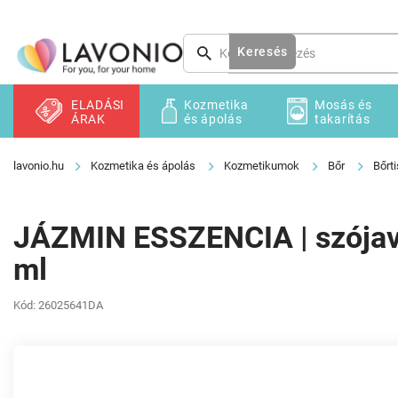
Ugrás
a
fő
Keresés
tartalomhoz
ELADÁSI
Kozmetika
Mosás és
ÁRAK
és ápolás
takarítás
Kozmetika és ápolás
Kozmetikumok
Bőr
Bőrti
JÁZMIN ESSZENCIA | szójav
ml
Kód:
26025641DA