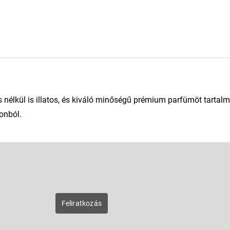
élkül is illatos, és kiváló minőségű prémium parfümöt tartalm
onból.
E-mail
zunk új
Feliratkozás