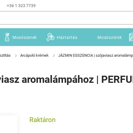
+36 1 323 7739
Mosószerek
Háztartás
Mosószerek
sztítás
Arcápoló krémek
JÁZMIN ESSZENCIA | szójaviasz aromalámp
iasz aromalámpához | PERFU
Raktáron