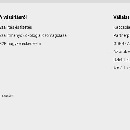
A vásárlásról
Vállalat
Szállítás és fizetés
Kapcsola
Szállítmányok ökológiai csomagolása
Partner
B2B nagykereskedelem
GDPR - A
Az áruk v
Üzleti fe
A média