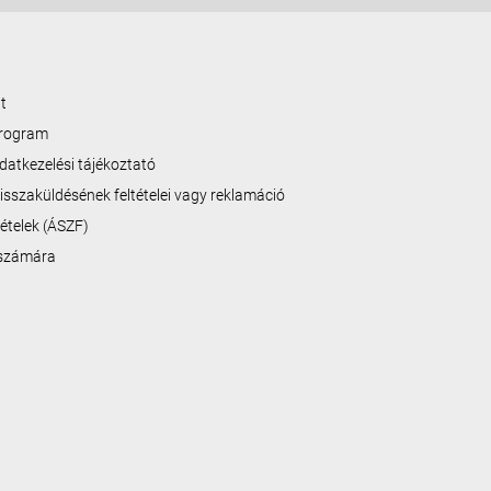
t
program
datkezelési tájékoztató
isszaküldésének feltételei vagy reklamáció
ltételek (ÁSZF)
 számára