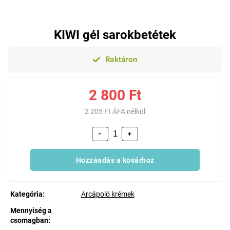
KIWI gél sarokbetétek
Raktáron
2 800 Ft
2 205 Ft ÁFA nélkül
−
+
Hozzáadás a kosárhoz
Kategória
:
Arcápoló krémek
Mennyiség a
csomagban
: