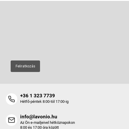
L
á
b
Feliratkozás hírlevélre
l
é
Adja meg az e-mail címét, és mi tájékoztatást küldünk webáruházunk
új termékeiről.
c
E-mail
Feliratkozás
+36 1 323 7739
Hétfő-péntek 8:00-tól 17:00-ig
info@lavonio.hu
Az Ön e-mailjeivel hétköznapokon
8:00 és 17:00 óra között