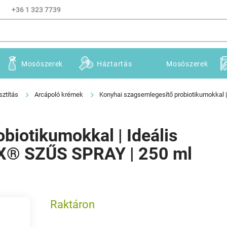
+36 1 323 7739
Mosószerek
Háztartás
Mosószerek
sztítás
Arcápoló krémek
Konyhai szagsemlegesítő probiotikumokkal 
biotikumokkal | Ideális
EX® SZŰS SPRAY | 250 ml
Raktáron