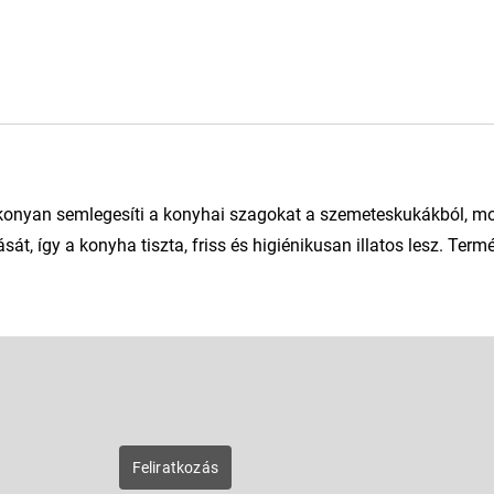
onyan semlegesíti a konyhai szagokat a szemeteskukákból, m
t, így a konyha tiszta, friss és higiénikusan illatos lesz. Term
E-mail
zunk új
Feliratkozás