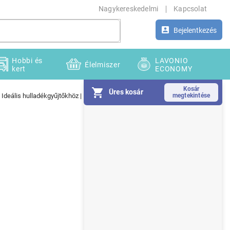
Nagykereskedelmi
Kapcsolat
Bejelentkezés
Hobbi és
LAVONIO
Élelmiszer
kert
ECONOMY
Üres kosár
| Ideális hulladékgyűjtőkhöz | DEOTEX® SZŰS SPRAY | 250 ml
O
l
d
a
l
s
ó
p
a
n
e