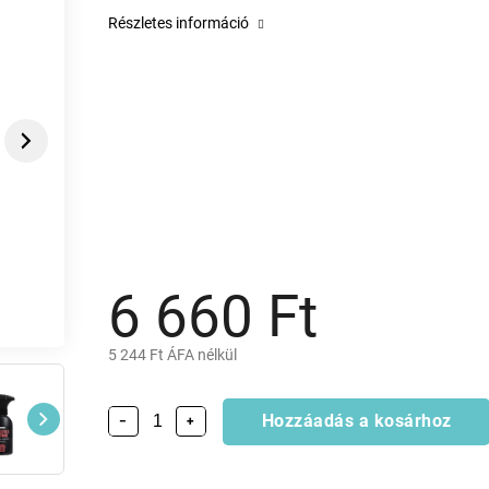
Részletes információ
Next
6 660 Ft
5 244 Ft ÁFA nélkül
Hozzáadás a kosárhoz
−
+