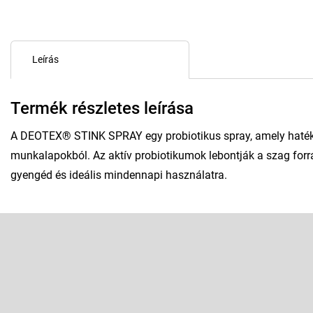
Leírás
Termék részletes leírása
A DEOTEX® STINK SPRAY egy probiotikus spray, amely haték
munkalapokból. Az aktív probiotikumok lebontják a szag forrásá
gyengéd és ideális mindennapi használatra.
L
á
b
Feliratkozás hírlevélre
l
é
Adja meg az e-mail címét, és mi tájékoztatást küldünk webáruhá
c
termékeiről.