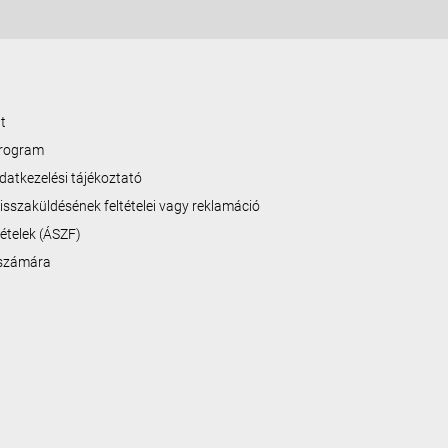
t
program
datkezelési tájékoztató
isszaküldésének feltételei vagy reklamáció
ltételek (ÁSZF)
 számára