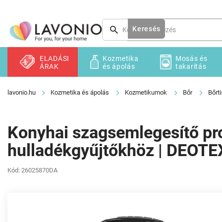
Ugrás
a
fő
Keresés
tartalomhoz
ELADÁSI
Kozmetika
Mosás és
ÁRAK
és ápolás
takarítás
Kozmetika és ápolás
Kozmetikumok
Bőr
Bőrti
Konyhai szagsemlegesítő pro
hulladékgyűjtőkhöz | DEOT
Kód:
26025870DA