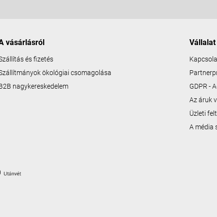
A vásárlásról
Vállalat
Szállítás és fizetés
Kapcsola
Szállítmányok ökológiai csomagolása
Partner
B2B nagykereskedelem
GDPR - A
Az áruk v
Üzleti fe
A média