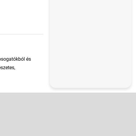
osogatókból és
észetes,