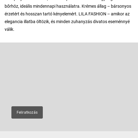
bőrhöz, ideális mindennapi használatra. Krémes állag – bársonyos
érzetért és hosszan tartó kényelemért. LILA FASHION – amikor az
elegancia illatba öltözik, és minden zuhanyzás divatos eseménnyé
válik.
L
á
b
Feliratkozás hírlevélre
l
é
Adja meg az e-mail címét, és mi tájékoztatást küldünk webáruházunk
új termékeiről.
c
E-mail
Feliratkozás