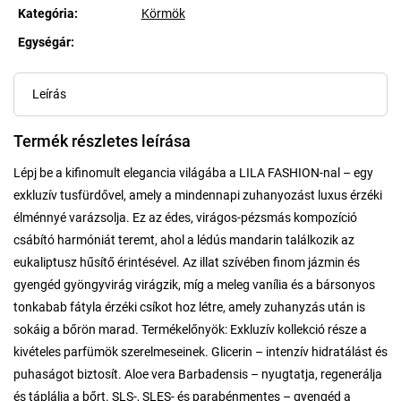
Kategória
:
Körmök
Egységár:
Egységár:
Leírás
Termék részletes leírása
Lépj be a kifinomult elegancia világába a LILA FASHION-nal – egy
exkluzív tusfürdővel, amely a mindennapi zuhanyozást luxus érzéki
élménnyé varázsolja. Ez az édes, virágos-pézsmás kompozíció
csábító harmóniát teremt, ahol a lédús mandarin találkozik az
eukaliptusz hűsítő érintésével. Az illat szívében finom jázmin és
gyengéd gyöngyvirág virágzik, míg a meleg vanília és a bársonyos
tonkabab fátyla érzéki csíkot hoz létre, amely zuhanyzás után is
sokáig a bőrön marad. Termékelőnyök: Exkluzív kollekció része a
kivételes parfümök szerelmeseinek. Glicerin – intenzív hidratálást és
puhaságot biztosít. Aloe vera Barbadensis – nyugtatja, regenerálja
és táplálja a bőrt. SLS-, SLES- és parabénmentes – gyengéd a