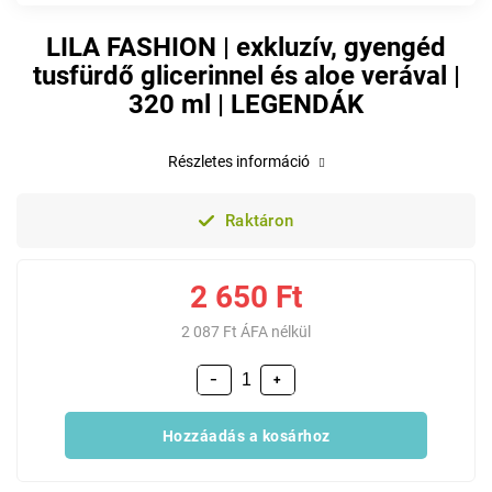
LILA FASHION | exkluzív, gyengéd
tusfürdő glicerinnel és aloe verával |
320 ml | LEGENDÁK
Részletes információ
Raktáron
2 650 Ft
2 087 Ft ÁFA nélkül
−
+
Hozzáadás a kosárhoz