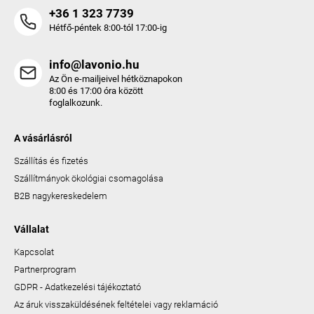
+36 1 323 7739
Hétfő-péntek 8:00-tól 17:00-ig
info@lavonio.hu
Az Ön e-mailjeivel hétköznapokon
8:00 és 17:00 óra között
foglalkozunk.
A vásárlásról
Szállítás és fizetés
Szállítmányok ökológiai csomagolása
B2B nagykereskedelem
Vállalat
Kapcsolat
Partnerprogram
GDPR - Adatkezelési tájékoztató
Az áruk visszaküldésének feltételei vagy reklamáció