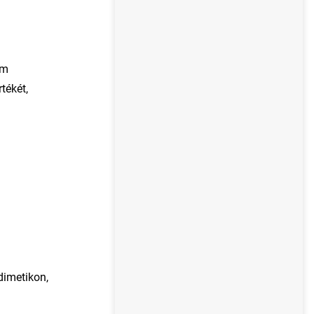
em
tékét,
 dimetikon,