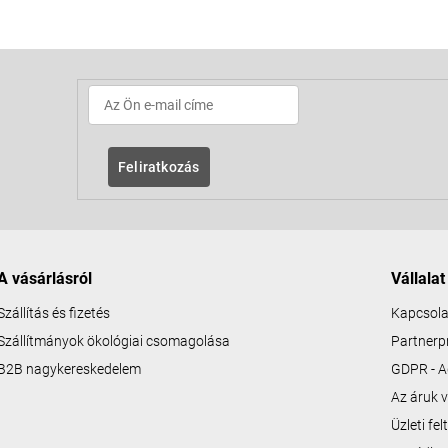
Feliratkozás
A vásárlásról
Vállalat
Szállítás és fizetés
Kapcsola
Szállítmányok ökológiai csomagolása
Partner
B2B nagykereskedelem
GDPR - A
Az áruk v
Üzleti fe