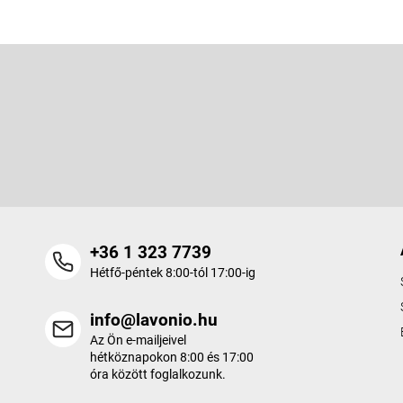
L
á
b
l
Feliratkozás hírlevélre
é
c
+36 1 323 7739
Hétfő-péntek 8:00-tól 17:00-ig
info@lavonio.hu
Az Ön e-mailjeivel
hétköznapokon 8:00 és 17:00
óra között foglalkozunk.