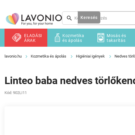
Ugrás
a
fő
Keresés
tartalomhoz
ELADÁSI
Kozmetika
Mosás és
ÁRAK
és ápolás
takarítás
Kozmetika és ápolás
Higiéniai igények
Nedves tör
Linteo baba nedves törlőken
Kód:
902LI11