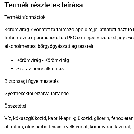
Termék részletes leírása
Termékinformációk
Körömvirág kivonatot tartalmazó ápoló tejjel átitatott tisztító 
tartalmaznak parabéneket és PEG emulgeálószereket, így csökk
alkoholmentes, bőrgyógyászatilag tesztelt.
Körömvirág - Körömvirág
Száraz bőrre alkalmas
Biztonsági figyelmeztetés
Gyermekektől elzárva tartandó.
Összetétel
Víz, kókuszglükozid, kapril-kapril-glükozid, glicerin, fenoxiet
allantoin, aloe barbadensis levélkivonat, körömvirág-kivonat, g