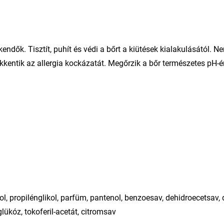
kendők. Tisztít, puhít és védi a bőrt a kiütések kialakulásától. N
entik az allergia kockázatát. Megőrzik a bőr természetes pH-ér
anol, propilénglikol, parfüm, pantenol, benzoesav, dehidroecetsav,
lükóz, tokoferil-acetát, citromsav