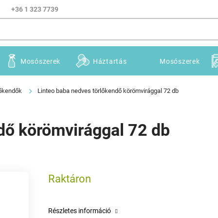
+36 1 323 7739
Mosószerek
Háztartás
Mosószerek
lőkendők
Linteo baba nedves törlőkendő körömvirággal 72 db
dő körömvirággal 72 db
Raktáron
Részletes információ