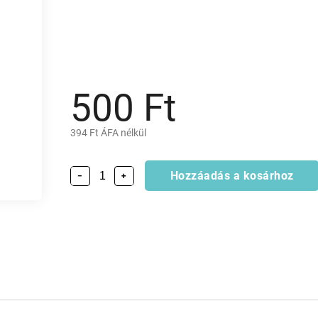
500 Ft
394 Ft ÁFA nélkül
Hozzáadás a kosárhoz
−
+