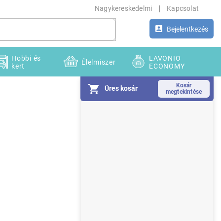
Nagykereskedelmi
Kapcsolat
Bejelentkezés
Hobbi és
LAVONIO
Élelmiszer
kert
ECONOMY
Üres kosár
O
l
d
a
l
s
ó
p
a
n
e