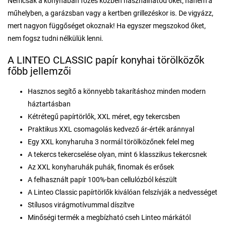
Nemcsak a konyhában főzés közben használhatod őket, hanem a
műhelyben, a garázsban vagy a kertben grillezéskor is. De vigyázz,
mert nagyon függőséget okoznak! Ha egyszer megszokod őket,
nem fogsz tudni nélkülük lenni.
A LINTEO CLASSIC papír konyhai törölközők
főbb jellemzői
Hasznos segítő a könnyebb takarításhoz minden modern
háztartásban
Kétrétegű papírtörlők, XXL méret, egy tekercsben
Praktikus XXL csomagolás kedvező ár-érték aránnyal
Egy XXL konyharuha 3 normál törölközőnek felel meg
A tekercs tekercselése olyan, mint 6 klasszikus tekercsnek
Az XXL konyharuhák puhák, finomak és erősek
A felhasznált papír 100%-ban cellulózból készült
A Linteo Classic papírtörlők kiválóan felszívják a nedvességet
Stílusos virágmotívummal díszítve
Minőségi termék a megbízható cseh Linteo márkától