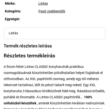
Márka:
Linteo
Kategória
:
Papír zsebkendők
Egységár:
Egységár:
Leírás
Termék részletes leírása
Részletes termékleírás
A finom fehér Linteo CLASSIC konyharuhák praktikus
csomagolásuknak köszönhetően pótolhatatlan helyet foglalnak el
otthonodban. Az XXL papírtörlő csomag, amely egy 60 méteres
tekercset tartalmaz, időt és pénzt takarít meg neked. Egy XXL
konyharuha 3 klasszikus törölközőnek felel meg. Ráadásul erősebb,
puhább és finomabb. A Linteo CLASSIC papírtörlők...
100%
cellulózból készültek
, aminek köszönhetően kiválóan nedvszívóak.