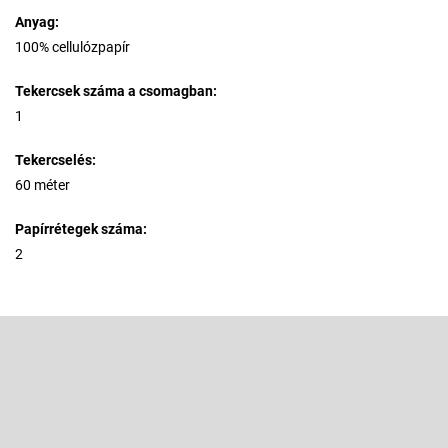
Anyag:
100% cellulózpapír
Tekercsek száma a csomagban:
1
Tekercselés:
60 méter
Papírrétegek száma:
2
L
á
b
Feliratkozás hírlevélre
l
é
Adja meg az e-mail címét, és mi tájékoztatást küldünk webáruházunk
új termékeiről.
c