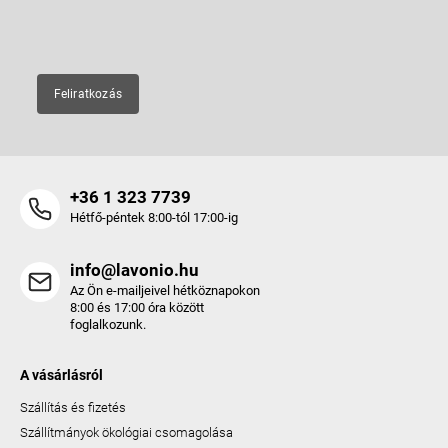
E-mail
Feliratkozás
+36 1 323 7739
Hétfő-péntek 8:00-tól 17:00-ig
info@lavonio.hu
Az Ön e-mailjeivel hétköznapokon
8:00 és 17:00 óra között
foglalkozunk.
A vásárlásról
Szállítás és fizetés
Szállítmányok ökológiai csomagolása