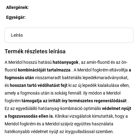
Allergének
:
Egységár:
Egységár:
Leírás
Termék részletes leírása
A Meridol hosszú hatású
hatóanyagok
, az amin-fluorid és az ón-
fluorid
kombinációját tartalmazza
. A Meridol fogkrém eltávolítja
a
fogmosás után
visszamaradt bakteriális lepedékmaradványokat,
és
hosszan tartó védőhatást
fejt
ki az új lepedék kialakulása ellen,
amely a fogmosás után is sokáig fennáll. Ily módon a Meridol
fogkrém
támogatja az irritált íny természetes regenerálódását
.
Ez az egyedülálló hatóanyag-kombináció optimális
védelmet nyújt
a fogszuvasodás ellen is.
Klinikai vizsgálatok kimutatták, hogy a
Meridol fogkrém és a Meridol szájvíz együttes használata
hatékonyabb védelmet nyújt az ínygyulladással szemben.