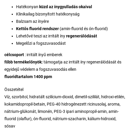
Hatékonyan
küzd az ínygyulladás okaival
Klinikailag bizonyított hatékonyság
Balzsam az ínyére
Kettős fluorid rendszer
(amin-fluorid és ón-fluorid)
Lehetővé teszi az irritált íny
regenerálódását
Megelőzi a fogszuvasodást
célcsoport
: irritált ínyű emberek
főbb termékelőnyök:
támogatja az irritált íny regenerálódását és
egyidejű védelem a fogszuvasodás ellen
fluoridtartalom 1400 ppm
Összetétel
Víz, szorbitol, hidratált szilícium-dioxid, dimetil-szililát, hidroxi-etilén,
kokamidopropil-betain, PEG-40 hidrogénezett ricinusolaj, aroma,
nátrium-glükonát, limonén, PEG-3 ipari aminopropil-amin, amin-
fluorid (olaflur), ón-fluorid, nátrium-szacharin, kálium-hidroxid,
sósav