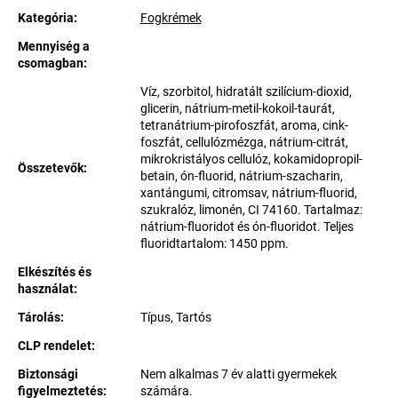
Kategória
:
Fogkrémek
Mennyiség a
csomagban
:
Víz, szorbitol, hidratált szilícium-dioxid,
glicerin, nátrium-metil-kokoil-taurát,
tetranátrium-pirofoszfát, aroma, cink-
foszfát, cellulózmézga, nátrium-citrát,
mikrokristályos cellulóz, kokamidopropil-
Összetevők
:
betain, ón-fluorid, nátrium-szacharin,
xantángumi, citromsav, nátrium-fluorid,
szukralóz, limonén, CI 74160. Tartalmaz:
nátrium-fluoridot és ón-fluoridot. Teljes
fluoridtartalom: 1450 ppm.
Elkészítés és
használat
:
Tárolás
:
Típus, Tartós
CLP rendelet
:
Biztonsági
Nem alkalmas 7 év alatti gyermekek
figyelmeztetés
:
számára.