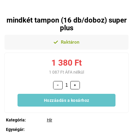
mindkét tampon (16 db/doboz) super
plus
Raktáron
1 380 Ft
1 087 Ft ÁFA nélkül
−
+
Hozzáadás a kosárhoz
Kategória
:
Hír
Egységár: