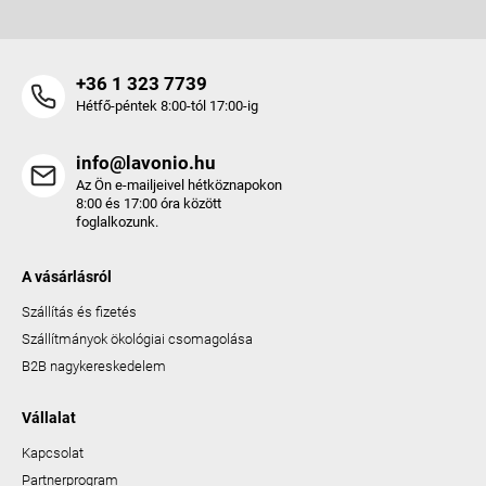
+36 1 323 7739
Hétfő-péntek 8:00-tól 17:00-ig
info@lavonio.hu
Az Ön e-mailjeivel hétköznapokon
8:00 és 17:00 óra között
foglalkozunk.
A vásárlásról
Szállítás és fizetés
Szállítmányok ökológiai csomagolása
B2B nagykereskedelem
Vállalat
Kapcsolat
Partnerprogram