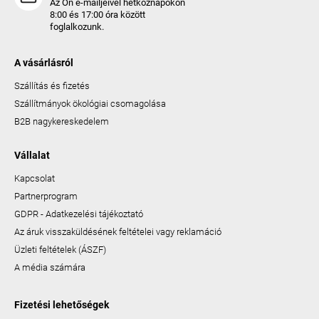
Az Ön e-mailjeivel hétköznapokon
8:00 és 17:00 óra között
foglalkozunk.
A vásárlásról
Szállítás és fizetés
Szállítmányok ökológiai csomagolása
B2B nagykereskedelem
Vállalat
Kapcsolat
Partnerprogram
GDPR - Adatkezelési tájékoztató
Az áruk visszaküldésének feltételei vagy reklamáció
Üzleti feltételek (ÁSZF)
A média számára
Fizetési lehetőségek