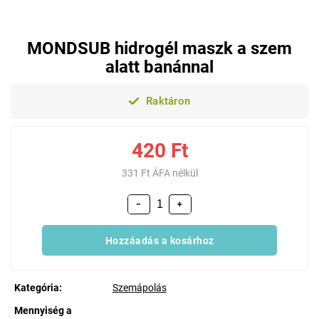
MONDSUB hidrogél maszk a szem
alatt banánnal
Raktáron
420 Ft
331 Ft ÁFA nélkül
−
+
Hozzáadás a kosárhoz
Kategória
:
Szemápolás
Mennyiség a