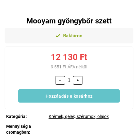
Mooyam gyöngybőr szett
Raktáron
12 130 Ft
9 551 Ft ÁFA nélkül
−
+
Hozzáadás a kosárhoz
Kategória
:
Krémek, gélek, szérumok, olajok
Mennyiség a
csomagban
: