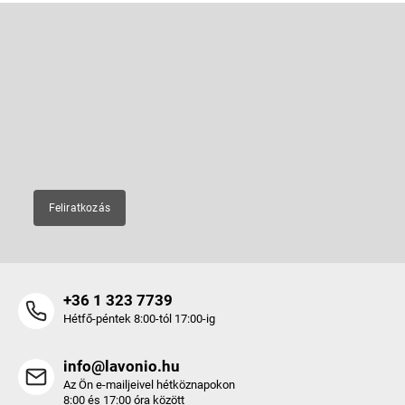
L
á
b
Feliratkozás hírlevélre
l
é
Adja meg az e-mail címét, és mi tájékoztatást küldünk webáruházunk
új termékeiről.
c
E-mail
Feliratkozás
+36 1 323 7739
Hétfő-péntek 8:00-tól 17:00-ig
info@lavonio.hu
Az Ön e-mailjeivel hétköznapokon
8:00 és 17:00 óra között