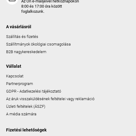
Az Ön e-mailjeivel hétköznapokon
8:00 és 17:00 óra között
foglalkozunk.
A vásárlásról
Szállítás és fizetés
Szállítmányok ökológiai csomagolása
B2B nagykereskedelem
Vállalat
Kapcsolat
Partnerprogram
GDPR - Adatkezelési tájékoztató
Az áruk visszaküldésének feltételei vagy reklamáció
Üzleti feltételek (ÁSZF)
A média számára
Fizetési lehetőségek