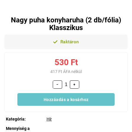
Nagy puha konyharuha (2 db/fólia)
Klasszikus
Raktáron
530 Ft
417 Ft ÁFA nélkül
−
+
Hozzáadás a kosárhoz
Kategória
:
Hír
Mennyiség a