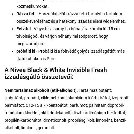
kozmetikumokat.
Rázza fel
– Használat előtt rázza fel a tartályt a tartalom
összekeveréséhez és a hatékony izzadás elleni védelemhez.
Felvitel
- Vigye fel a spray-t a hónaljára körülbelül 15 cm
távolságból, és várjon néhány másodpercet, hogy
megszáradjon.
próbáld ki
- Próbáld ki a foltvédő golyós izzadásgátlót más
illatú ruhákon is Pure
A Nivea Black & White Invisible Fresh
izzadásgátló összetevői:
Nem tartalmaz alkoholt (etil-alkoholt).
Tartalmaz butánt,
izobutánt, propánt, ciklometikont, alumínium-klórhidrátot, izopropil-
palmitátot, C12-15 alkil-benzoátot, parfümöt, palmitamidopropil-
trimónium-kloridot, oktil-dodekanolt, diszteardimónium-hektoritot,
propilén-karbonátot, dimetikonolt, propilénglikolt, limonént, benzil-
alkoholt, linaloolt, geraniolt.