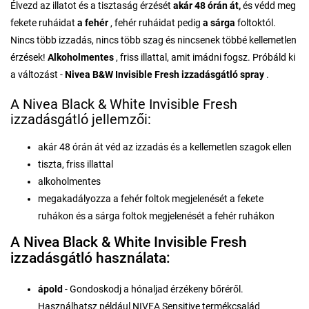
Élvezd az illatot és a tisztaság érzését
akár 48 órán át,
és védd meg
fekete ruháidat
a fehér
, fehér ruháidat pedig
a sárga
foltoktól.
Nincs több izzadás, nincs több szag és nincsenek többé kellemetlen
érzések!
Alkoholmentes
, friss illattal, amit imádni fogsz. Próbáld ki
a változást -
Nivea B&W Invisible Fresh izzadásgátló spray
.
A Nivea Black & White Invisible Fresh
izzadásgátló jellemzői:
akár 48 órán át véd az izzadás és a kellemetlen szagok ellen
tiszta, friss illattal
alkoholmentes
megakadályozza a fehér foltok megjelenését a fekete
ruhákon és a sárga foltok megjelenését a fehér ruhákon
A Nivea Black & White Invisible Fresh
izzadásgátló használata:
ápold
- Gondoskodj a hónaljad érzékeny bőréről.
Használhatsz például NIVEA Sensitive termékcsalád