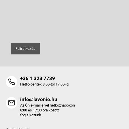
Feliratkozás hírlevélre
l
é
Adja meg az e-mail címét, és mi tájékoztatást küldünk webáruházunk
új termékeiről.
c
E-mail
Feliratkozás
+36 1 323 7739
Hétfő-péntek 8:00-tól 17:00-ig
info@lavonio.hu
Az Ön e-mailjeivel hétköznapokon
8:00 és 17:00 óra között
foglalkozunk.