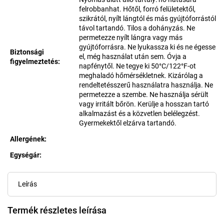
felrobbanhat. Hőtől, forró felületektől,
szikrától, nyílt lángtól és más gyújtóforrástól
távol tartandó. Tilos a dohányzás. Ne
permetezze nyílt lángra vagy más
gyújtóforrásra. Ne lyukassza ki és ne égesse
Biztonsági
el, még használat után sem. Óvja a
figyelmeztetés
:
napfénytől. Ne tegye ki 50°C/122°F-ot
meghaladó hőmérsékletnek. Kizárólag a
rendeltetésszerű használatra használja. Ne
permetezze a szembe. Ne használja sérült
vagy irritált bőrön. Kerülje a hosszan tartó
alkalmazást és a közvetlen belélegzést.
Gyermekektől elzárva tartandó.
Allergének
:
Egységár:
Egységár:
Leírás
Termék részletes leírása