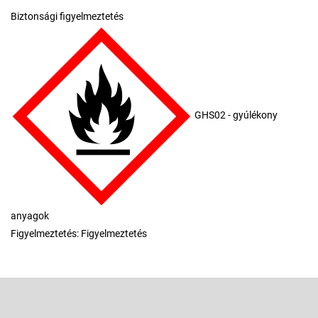
Biztonsági figyelmeztetés
GHS02 - gyúlékony
anyagok
Figyelmeztetés: Figyelmeztetés
L
á
b