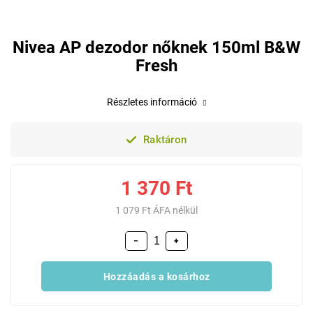
Nivea AP dezodor nőknek 150ml B&W
Fresh
Részletes információ
Raktáron
1 370 Ft
1 079 Ft ÁFA nélkül
−
+
Hozzáadás a kosárhoz