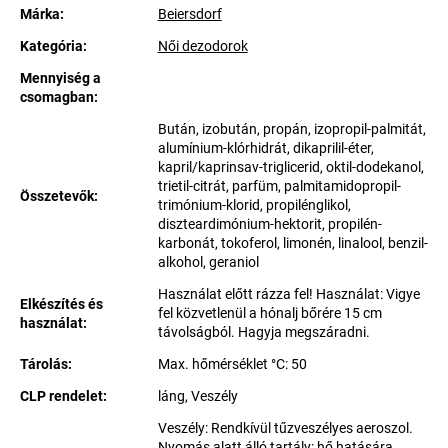
Márka:
Beiersdorf
Kategória
:
Női dezodorok
Mennyiség a
csomagban
:
Bután, izobután, propán, izopropil-palmitát,
alumínium-klórhidrát, dikaprilil-éter,
kapril/kaprinsav-triglicerid, oktil-dodekanol,
trietil-citrát, parfüm, palmitamidopropil-
Összetevők
:
trimónium-klorid, propilénglikol,
diszteardimónium-hektorit, propilén-
karbonát, tokoferol, limonén, linalool, benzil-
alkohol, geraniol
Használat előtt rázza fel! Használat: Vigye
Elkészítés és
fel közvetlenül a hónalj bőrére 15 cm
használat
:
távolságból. Hagyja megszáradni.
Tárolás
:
Max. hőmérséklet °C: 50
CLP rendelet
:
láng, Veszély
Veszély: Rendkívül tűzveszélyes aeroszol.
Nyomás alatt álló tartály: hő hatására