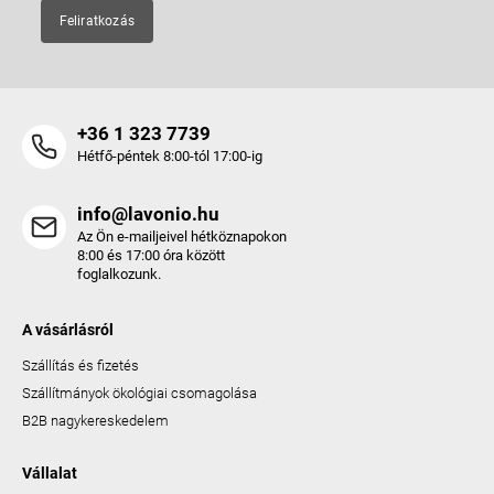
Feliratkozás
+36 1 323 7739
Hétfő-péntek 8:00-tól 17:00-ig
info@lavonio.hu
Az Ön e-mailjeivel hétköznapokon
8:00 és 17:00 óra között
foglalkozunk.
A vásárlásról
Szállítás és fizetés
Szállítmányok ökológiai csomagolása
B2B nagykereskedelem
Vállalat