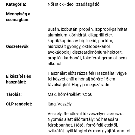
Kategória
:
Női stick - deo, izzadásgátló
Mennyiség a
csomagban
:
Bután, izobután, propán, izopropil-palmitát,
alumínium-klórhidrát, dikaprilil-éter,
kapril/kaprinsav-triglicerid, parfüm,
Összetevők
:
hidrolizált gyöngy, oktildodekanol,
avokádóolaj, diszteardimónium-hektorit,
propilén-karbonát, tokoferol, geraniol, benzil-
alkohol
Használat előtt rázza fel! Használat: Vigye
Elkészítés és
fel közvetlenül a hónalj bőrére 15 cm
használat
:
távolságból. Hagyja megszáradni.
Tárolás
:
Max. hőmérséklet °C: 50
CLP rendelet
:
láng, Veszély
Veszély: Rendkívül tűzveszélyes aeroszol.
Nyomás alatt álló tartály: hő hatására
felrobbanhat. Hőtől, forró felületektől,
szikrától, nyílt lángtól és más gyújtóforrástól