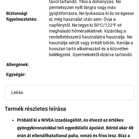
távol tartandó. Tilos a dohányzás. Ne
permetezzen nyílt lángra vagy más
Biztonsági
gyújtóforrásra. Ne lyukassza ki és ne égesse
figyelmeztetés
:
el, még használat után sem. Óvja a
napfénytől. Ne tegye ki 50°C/122°F-ot
meghaladó hőmérsékletnek. Kizárólag a
rendeltetésszerű használatra használja. Ne
használja sérült vagy irritált bőrön. Kerülje a
hosszan tartó alkalmazást és a közvetlen
belélegzést. Gyermekektől elzárva tartandó.
Allergének
:
Egységár:
Egységár:
Leírás
Termék részletes leírása
Próbáld ki a NIVEA izzadásgátlót, és élvezd az értékes
gyöngykivonatokkal teli egyedülálló ápolást.
Bőröd akár 48
órán át ellenállhatatlanul puha, vonzó és friss lesz. Bízz a