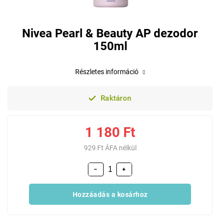
Nivea Pearl & Beauty AP dezodor
150ml
Részletes információ
Raktáron
1 180 Ft
929 Ft ÁFA nélkül
−
+
Hozzáadás a kosárhoz