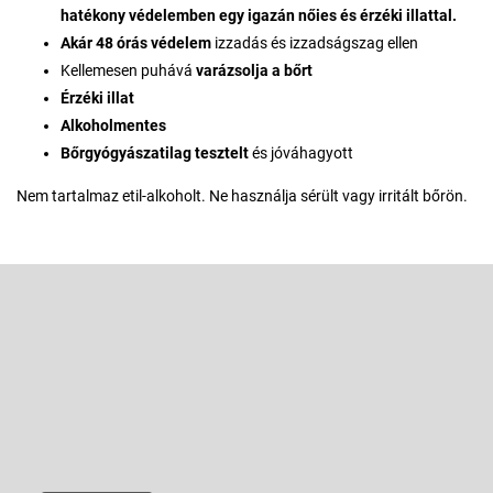
hatékony védelemben egy igazán nőies és érzéki illattal.
Akár 48 órás védelem
izzadás és izzadságszag ellen
Kellemesen puhává
varázsolja a bőrt
Érzéki illat
Alkoholmentes
Bőrgyógyászatilag tesztelt
és jóváhagyott
Nem tartalmaz etil-alkoholt. Ne használja sérült vagy irritált bőrön.
L
á
b
Feliratkozás hírlevélre
l
é
Adja meg az e-mail címét, és mi tájékoztatást küldünk webáruházunk
új termékeiről.
c
E-mail