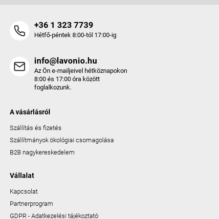
+36 1 323 7739
Hétfő-péntek 8:00-tól 17:00-ig
info@lavonio.hu
Az Ön e-mailjeivel hétköznapokon
8:00 és 17:00 óra között
foglalkozunk.
A vásárlásról
Szállítás és fizetés
Szállítmányok ökológiai csomagolása
B2B nagykereskedelem
Vállalat
Kapcsolat
Partnerprogram
GDPR - Adatkezelési tájékoztató