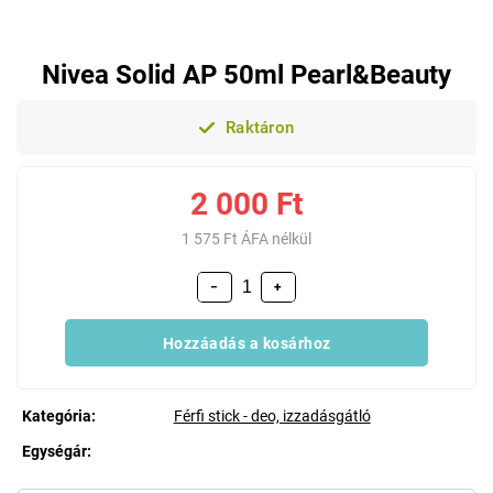
Nivea Solid AP 50ml Pearl&Beauty
Raktáron
2 000 Ft
1 575 Ft ÁFA nélkül
−
+
Hozzáadás a kosárhoz
Kategória
:
Férfi stick - deo, izzadásgátló
Egységár:
Egységár: