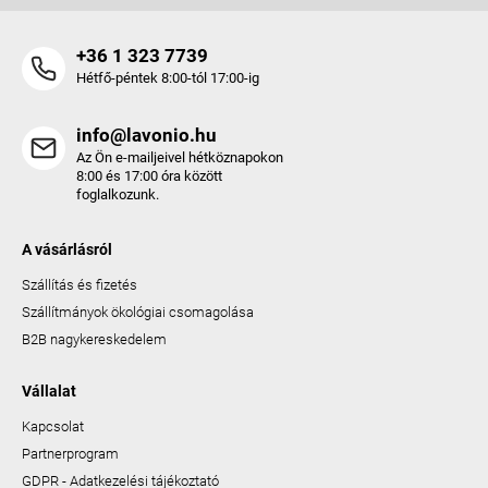
+36 1 323 7739
Hétfő-péntek 8:00-tól 17:00-ig
info@lavonio.hu
Az Ön e-mailjeivel hétköznapokon
8:00 és 17:00 óra között
foglalkozunk.
A vásárlásról
Szállítás és fizetés
Szállítmányok ökológiai csomagolása
B2B nagykereskedelem
Vállalat
Kapcsolat
Partnerprogram
GDPR - Adatkezelési tájékoztató