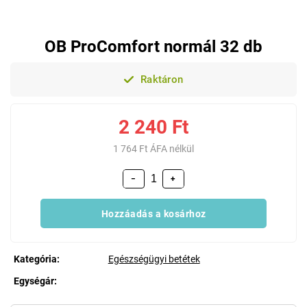
OB ProComfort normál 32 db
Raktáron
2 240 Ft
1 764 Ft ÁFA nélkül
−
+
Hozzáadás a kosárhoz
Kategória
:
Egészségügyi betétek
Egységár:
Egységár: