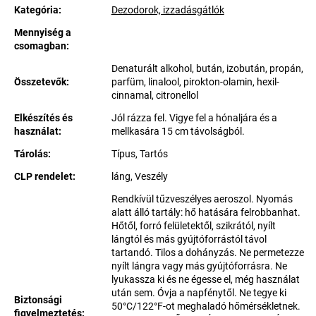
Kategória
:
Dezodorok, izzadásgátlók
Mennyiség a
csomagban
:
Denaturált alkohol, bután, izobután, propán,
Összetevők
:
parfüm, linalool, pirokton-olamin, hexil-
cinnamal, citronellol
Elkészítés és
Jól rázza fel. Vigye fel a hónaljára és a
használat
:
mellkasára 15 cm távolságból.
Tárolás
:
Típus, Tartós
CLP rendelet
:
láng, Veszély
Rendkívül tűzveszélyes aeroszol. Nyomás
alatt álló tartály: hő hatására felrobbanhat.
Hőtől, forró felületektől, szikrától, nyílt
lángtól és más gyújtóforrástól távol
tartandó. Tilos a dohányzás. Ne permetezze
nyílt lángra vagy más gyújtóforrásra. Ne
lyukassza ki és ne égesse el, még használat
után sem. Óvja a napfénytől. Ne tegye ki
Biztonsági
50°C/122°F-ot meghaladó hőmérsékletnek.
figyelmeztetés
: