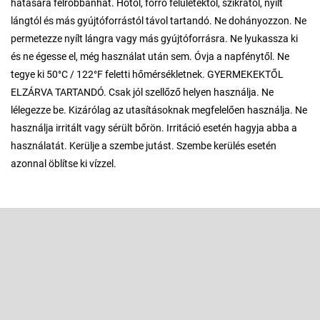
hatására felrobbanhat. Hőtől, forró felületektől, szikrától, nyílt
lángtól és más gyújtóforrástól távol tartandó. Ne dohányozzon. Ne
permetezze nyílt lángra vagy más gyújtóforrásra. Ne lyukassza ki
és ne égesse el, még használat után sem. Óvja a napfénytől. Ne
tegye ki 50°C / 122°F feletti hőmérsékletnek. GYERMEKEKTŐL
ELZÁRVA TARTANDÓ. Csak jól szellőző helyen használja. Ne
lélegezze be. Kizárólag az utasításoknak megfelelően használja. Ne
használja irritált vagy sérült bőrön. Irritáció esetén hagyja abba a
használatát. Kerülje a szembe jutást. Szembe kerülés esetén
azonnal öblítse ki vízzel.
L
á
b
Feliratkozás hírlevélre
l
é
Adja meg az e-mail címét, és mi tájékoztatást küldünk webáruházunk
új termékeiről.
c
E-mail