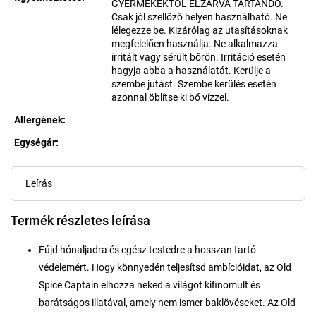
GYERMEKEKTŐL ELZÁRVA TARTANDÓ.
Csak jól szellőző helyen használható. Ne
lélegezze be. Kizárólag az utasításoknak
megfelelően használja. Ne alkalmazza
irritált vagy sérült bőrön. Irritáció esetén
hagyja abba a használatát. Kerülje a
szembe jutást. Szembe kerülés esetén
azonnal öblítse ki bő vízzel.
Allergének
:
Egységár:
Egységár:
Leírás
Termék részletes leírása
Fújd hónaljadra és egész testedre a hosszan tartó
védelemért. Hogy könnyedén teljesítsd ambícióidat, az Old
Spice Captain elhozza neked a világot kifinomult és
barátságos illatával, amely nem ismer baklövéseket. Az Old