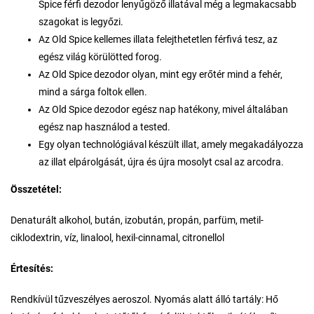
Spice férfi dezodor lenyűgöző illatával még a legmakacsabb
szagokat is legyőzi.
Az Old Spice kellemes illata felejthetetlen férfivá tesz, az
egész világ körülötted forog.
Az Old Spice dezodor olyan, mint egy erőtér mind a fehér,
mind a sárga foltok ellen.
Az Old Spice dezodor egész nap hatékony, mivel általában
egész nap használod a tested.
Egy olyan technológiával készült illat, amely megakadályozza
az illat elpárolgását, újra és újra mosolyt csal az arcodra.
Összetétel:
Denaturált alkohol, bután, izobután, propán, parfüm, metil-
ciklodextrin, víz, linalool, hexil-cinnamal, citronellol
Értesítés:
Rendkívül tűzveszélyes aeroszol. Nyomás alatt álló tartály: Hő