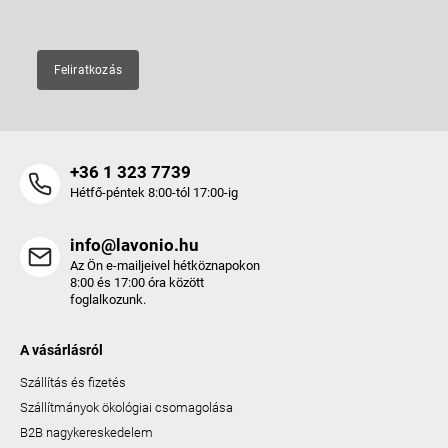
Feliratkozás
+36 1 323 7739
Hétfő-péntek 8:00-tól 17:00-ig
info@lavonio.hu
Az Ön e-mailjeivel hétköznapokon
8:00 és 17:00 óra között
foglalkozunk.
A vásárlásról
Szállítás és fizetés
Szállítmányok ökológiai csomagolása
B2B nagykereskedelem