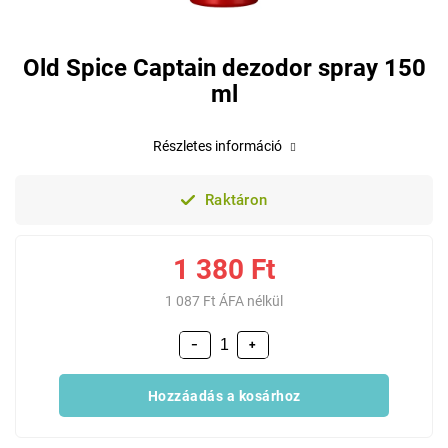
Old Spice Captain dezodor spray 150
ml
Részletes információ
Raktáron
1 380 Ft
1 087 Ft ÁFA nélkül
−
+
Hozzáadás a kosárhoz