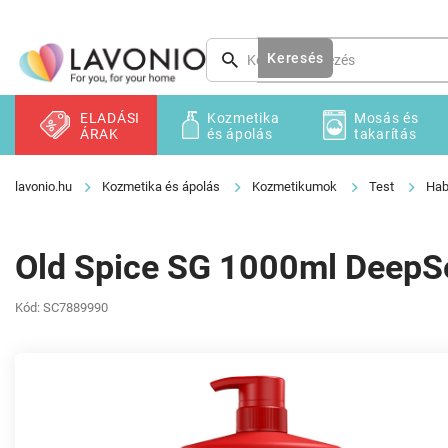
Ugrás
a
fő
Keresés
tartalomhoz
ELADÁSI
Kozmetika
Mosás és
ÁRAK
és ápolás
takarítás
Kozmetika és ápolás
Kozmetikumok
Test
Hab
Old Spice SG 1000ml DeepS
Kód:
SC7889990