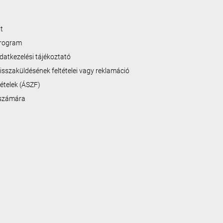
t
program
datkezelési tájékoztató
isszaküldésének feltételei vagy reklamáció
ltételek (ÁSZF)
 számára