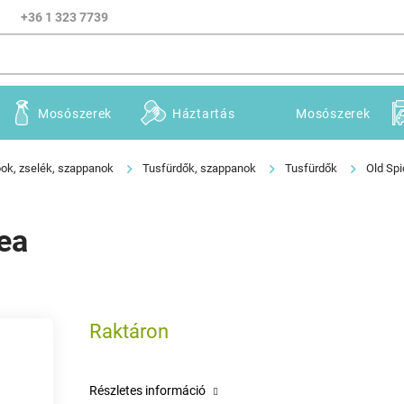
+36 1 323 7739
Mosószerek
Háztartás
Mosószerek
ok, zselék, szappanok
Tusfürdők, szappanok
Tusfürdők
Old Sp
ea
Raktáron
Részletes információ