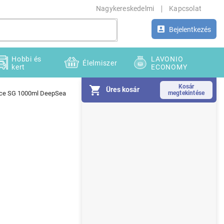
Nagykereskedelmi
Kapcsolat
Bejelentkezés
Hobbi és
LAVONIO
Élelmiszer
kert
ECONOMY
Üres kosár
ice SG 1000ml DeepSea
O
l
d
a
l
s
ó
p
a
n
e