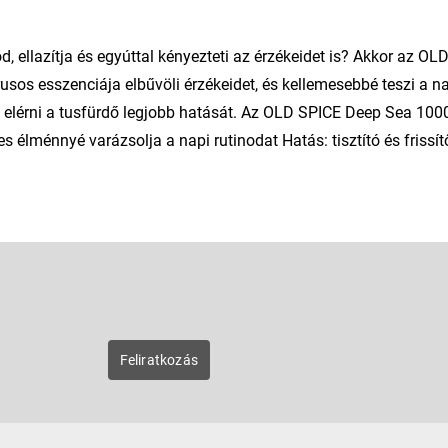
, ellazítja és egyúttal kényezteti az érzékeidet is? Akkor az OL
trusos esszenciája elbűvöli érzékeidet, és kellemesebbé teszi a n
t elérni a tusfürdő legjobb hatását. Az OLD SPICE Deep Sea 100
élménnyé varázsolja a napi rutinodat Hatás: tisztító és frissít
E-mail
zunk új
Feliratkozás