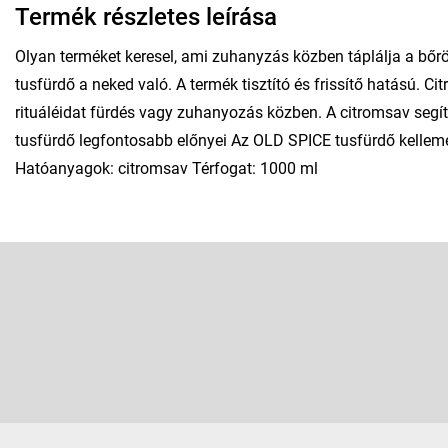
Termék részletes leírása
Olyan terméket keresel, ami zuhanyzás közben táplálja a bőröd
tusfürdő a neked való. A termék tisztító és frissítő hatású. Ci
rituáléidat fürdés vagy zuhanyozás közben. A citromsav segí
tusfürdő legfontosabb előnyei Az OLD SPICE tusfürdő kellemes 
Hatóanyagok: citromsav Térfogat: 1000 ml
L
á
b
Feliratkozás hírlevélre
l
é
Adja meg az e-mail címét, és mi tájékoztatást küldünk webáruhá
c
termékeiről.