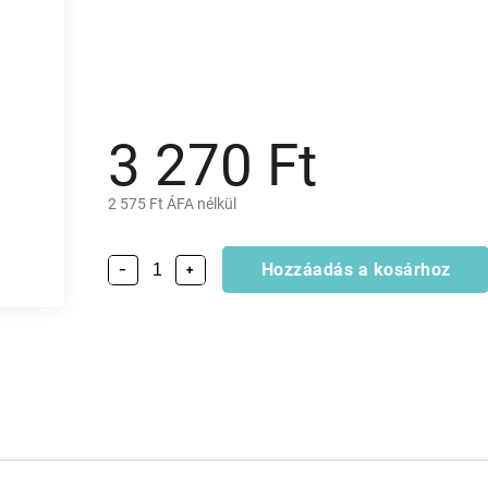
3 270 Ft
2 575 Ft ÁFA nélkül
Hozzáadás a kosárhoz
−
+