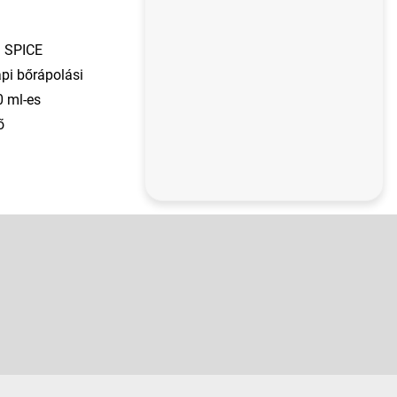
D SPICE
api bőrápolási
0 ml-es
ő