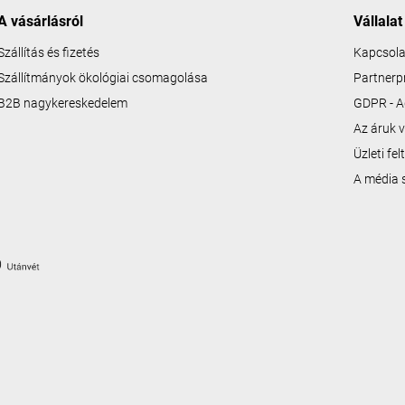
A vásárlásról
Vállalat
Szállítás és fizetés
Kapcsola
Szállítmányok ökológiai csomagolása
Partner
B2B nagykereskedelem
GDPR - A
Az áruk v
Üzleti fe
A média