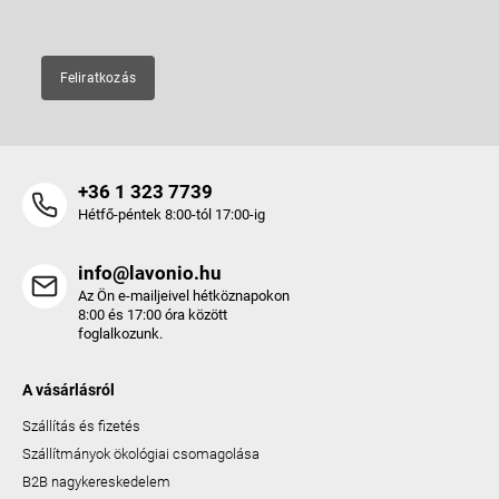
Feliratkozás
+36 1 323 7739
Hétfő-péntek 8:00-tól 17:00-ig
info@lavonio.hu
Az Ön e-mailjeivel hétköznapokon
8:00 és 17:00 óra között
foglalkozunk.
A vásárlásról
Szállítás és fizetés
Szállítmányok ökológiai csomagolása
B2B nagykereskedelem