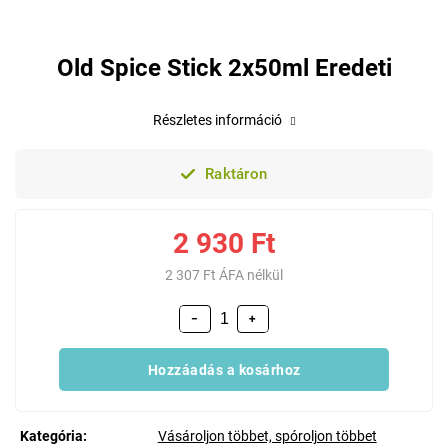
Old Spice Stick 2x50ml Eredeti
Részletes információ
Raktáron
2 930 Ft
2 307 Ft ÁFA nélkül
−
+
Hozzáadás a kosárhoz
Kategória
:
Vásároljon többet, spóroljon többet