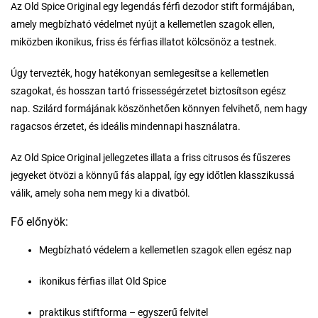
Az Old Spice Original egy legendás férfi dezodor stift formájában,
amely megbízható védelmet nyújt a kellemetlen szagok ellen,
miközben ikonikus, friss és férfias illatot kölcsönöz a testnek.
Úgy tervezték, hogy hatékonyan semlegesítse a kellemetlen
szagokat, és hosszan tartó frissességérzetet biztosítson egész
nap. Szilárd formájának köszönhetően könnyen felvihető, nem hagy
ragacsos érzetet, és ideális mindennapi használatra.
Az Old Spice Original jellegzetes illata a friss citrusos és fűszeres
jegyeket ötvözi a könnyű fás alappal, így egy időtlen klasszikussá
válik, amely soha nem megy ki a divatból.
Fő előnyök:
Megbízható védelem a kellemetlen szagok ellen egész nap
ikonikus férfias illat Old Spice
praktikus stiftforma – egyszerű felvitel