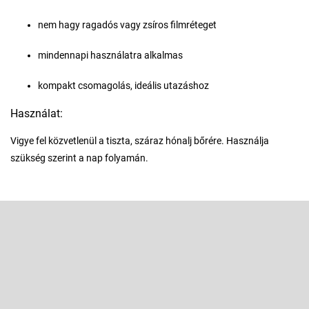
nem hagy ragadós vagy zsíros filmréteget
mindennapi használatra alkalmas
kompakt csomagolás, ideális utazáshoz
Használat:
Vigye fel közvetlenül a tiszta, száraz hónalj bőrére. Használja
szükség szerint a nap folyamán.
L
á
b
Feliratkozás hírlevélre
l
é
Adja meg az e-mail címét, és mi tájékoztatást küldünk webáruházunk
új termékeiről.
c
E-mail