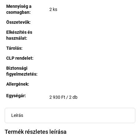
Mennyiség a
2 ks
csomagban
:
Összetevők
:
Elkészítés és
használat
:
Tárolás
:
CLP rendelet
:
Biztonsági
figyelmeztetés
:
Allergének
:
Egységár:
Egységár:
2 930 Ft / 2 db
Leírás
Termék részletes leírása