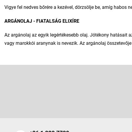
Vigye fel nedves bőrére a kezével, dörzsölje be, amíg habos ne
ARGÁNOLAJ - FIATALSÁG ELIXÍRE
Az argánolaj az egyik legértékesebb olaj. Jótékony hatásait a
vagy marokkói aranynak is nevezik. Az argánolaj összetevője hid
L
á
b
Feliratkozás hírlevélre
l
é
Adja meg az e-mail címét, és mi tájékoztatást küldünk webáruhá
c
termékeiről.