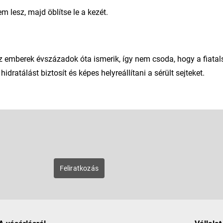
m lesz, majd öblítse le a kezét.
z emberek évszázadok óta ismerik, így nem csoda, hogy a fiatals
ratálást biztosít és képes helyreállítani a sérült sejteket.
E-mail
zunk új
Feliratkozás