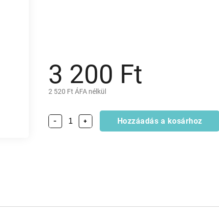
3 200 Ft
2 520 Ft ÁFA nélkül
Hozzáadás a kosárhoz
−
+