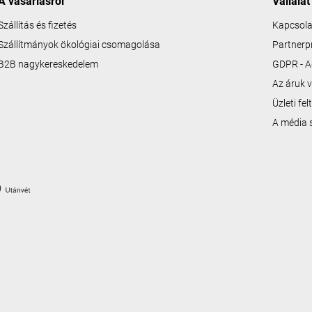
A vásárlásról
Vállalat
Szállítás és fizetés
Kapcsola
Szállítmányok ökológiai csomagolása
Partner
B2B nagykereskedelem
GDPR - A
Az áruk v
Üzleti fe
A média