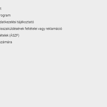
t
program
datkezelési tájékoztató
isszaküldésének feltételei vagy reklamáció
ltételek (ÁSZF)
 számára