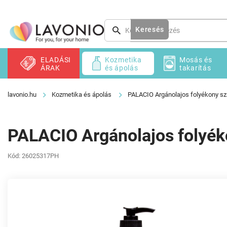
Ugrás
a
fő
Keresés
tartalomhoz
ELADÁSI
Kozmetika
Mosás és
ÁRAK
és ápolás
takarítás
Kozmetika és ápolás
PALACIO Argánolajos folyékony s
PALACIO Argánolajos folyék
Kód:
26025317PH