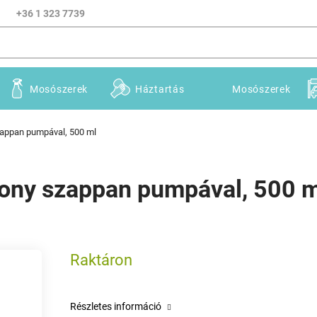
+36 1 323 7739
Mosószerek
Háztartás
Mosószerek
zappan pumpával, 500 ml
ony szappan pumpával, 500 m
Raktáron
Részletes információ