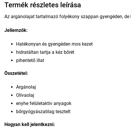
Termék részletes leírása
Az argánolajat tartalmazó folyékony szappan gyengéden, de hat
Jellemzők:
Hatékonyan és gyengéden mos kezet
hidratáltan tartja a kéz bőrét
pihentető illat
Összetétel:
Argánolaj
Olívaolaj
enyhe felületaktív anyagok
bőrgyógyászatilag tesztelt
Hogyan kell jelentkezni: