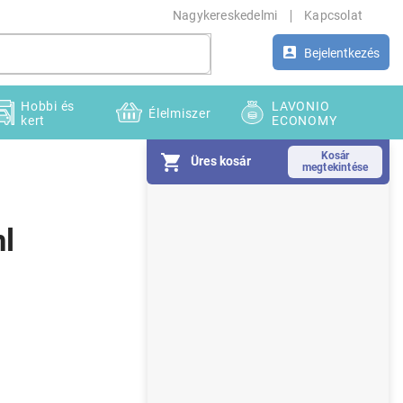
Nagykereskedelmi
Kapcsolat
Bejelentkezés
Hobbi és
LAVONIO
Élelmiszer
kert
ECONOMY
Üres kosár
O
l
d
l
a
l
s
ó
p
a
n
e