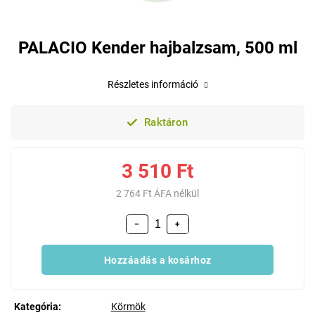
PALACIO Kender hajbalzsam, 500 ml
Részletes információ
Raktáron
3 510 Ft
2 764 Ft ÁFA nélkül
−
+
Hozzáadás a kosárhoz
Kategória
:
Körmök