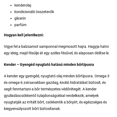
kenderolaj
kondicionáló összetevők
glicerin
parfüm
Hogyan kell jelentkezni:
Vigye fel a balzsamot samponnal megmosott hajra. Hagyja hatni
egy ideig, majd fésülje át egy széles fésűvel, és alaposan öblítse le.
Kender – Gyengéd nyugtató hatású minden bőrtípusra
A kender egy gyengéd, nyugtató olaj minden bőrtípusra. Omega-3
és omega-6 zsírsavakban gazdag, kiváló hidratálást biztosít, és
segít fenntartani a bőr természetes védőrétegét. A kender
gyulladáscsökkentő tulajdonságokkal rendelkezik, amelyek
nyugtatják az irritált bőrt, csökkentik a bőrpírt, és egészséges és
kiegyensúlyozott bőrt biztosítanak.