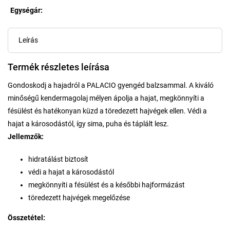
Egységár:
Egységár:
Leírás
Termék részletes leírása
Gondoskodj a hajadról a PALACIO gyengéd balzsammal. A kiváló
minőségű kendermagolaj mélyen ápolja a hajat, megkönnyíti a
fésülést és hatékonyan küzd a töredezett hajvégek ellen. Védi a
hajat a károsodástól, így sima, puha és táplált lesz.
Jellemzők:
hidratálást biztosít
védi a hajat a károsodástól
megkönnyíti a fésülést és a későbbi hajformázást
töredezett hajvégek megelőzése
Összetétel: