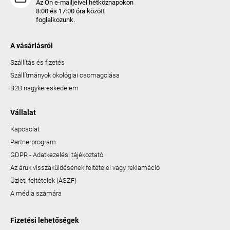
Az Ön e-mailjeivel hétköznapokon
8:00 és 17:00 óra között
foglalkozunk.
A vásárlásról
Szállítás és fizetés
Szállítmányok ökológiai csomagolása
B2B nagykereskedelem
Vállalat
Kapcsolat
Partnerprogram
GDPR - Adatkezelési tájékoztató
Az áruk visszaküldésének feltételei vagy reklamáció
Üzleti feltételek (ÁSZF)
A média számára
Fizetési lehetőségek