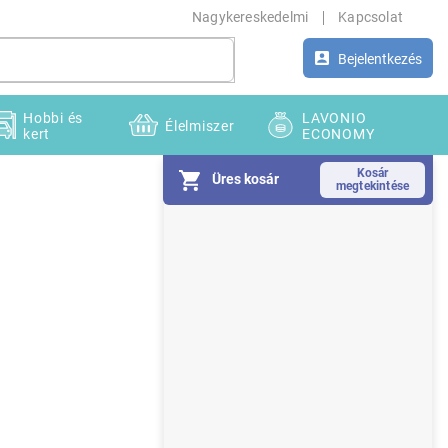
Nagykereskedelmi
Kapcsolat
Bejelentkezés
Hobbi és
LAVONIO
Élelmiszer
kert
ECONOMY
Üres kosár
O
l
d
a
l
s
ó
p
a
n
e