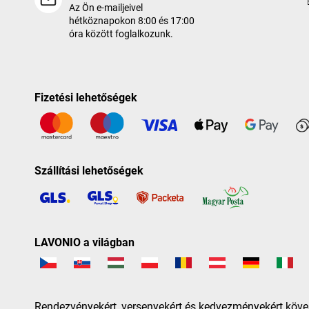
Az Ön e-mailjeivel
hétköznapokon 8:00 és 17:00
óra között foglalkozunk.
Fizetési lehetőségek
Szállítási lehetőségek
LAVONIO a világban
Rendezvényekért, versenyekért és kedvezményekért köve