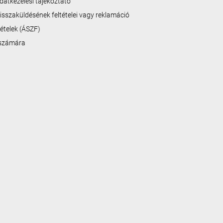
datkezelési tájékoztató
isszaküldésének feltételei vagy reklamáció
ltételek (ÁSZF)
 számára