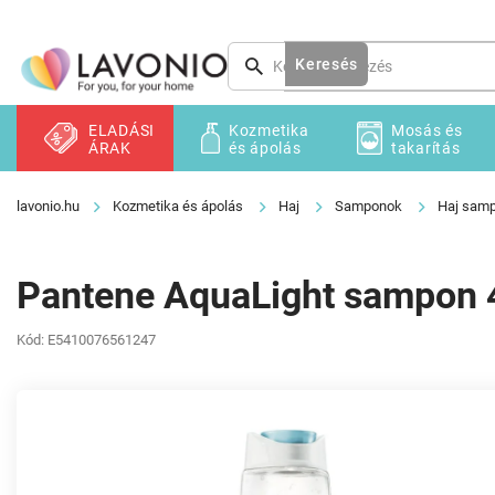
Ugrás
a
fő
Keresés
tartalomhoz
ELADÁSI
Kozmetika
Mosás és
ÁRAK
és ápolás
takarítás
Kozmetika és ápolás
Haj
Samponok
Haj sam
Pantene AquaLight sampon
Kód:
E5410076561247