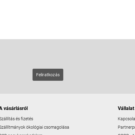
E-mail
zunk új
Feliratkozás
A vásárlásról
Vállalat
Szállítás és fizetés
Kapcsola
Szállítmányok ökológiai csomagolása
Partner