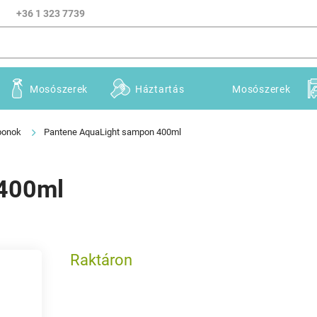
+36 1 323 7739
Mosószerek
Háztartás
Mosószerek
ponok
Pantene AquaLight sampon 400ml
 400ml
Raktáron