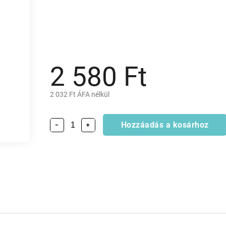
2 580 Ft
2 032 Ft ÁFA nélkül
Hozzáadás a kosárhoz
−
+