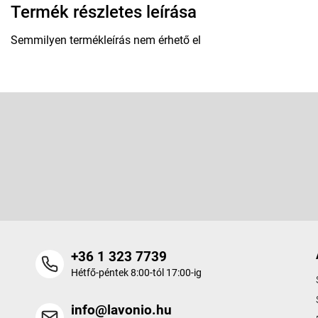
Termék részletes leírása
Semmilyen termékleírás nem érhető el
L
á
b
Feliratkozás hírlevélre
l
é
Adja meg az e-mail címét, és mi tájékoztatást küldünk webáruhá
c
termékeiről.
+36 1 323 7739
Hétfő-péntek 8:00-tól 17:00-ig
info@lavonio.hu