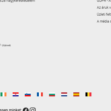
B2B nagykereskedelem
GDPR - A
Az áruk v
Üzleti fe
A média
ssen minket: