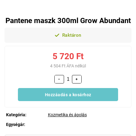
Pantene maszk 300ml Grow Abundant
Raktáron
5 720 Ft
4 504 Ft ÁFA nélkül
−
+
Hozzáadás a kosárhoz
Kategória
:
Kozmetika és ápolás
Egységár:
Egységár: