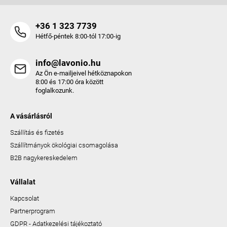
+36 1 323 7739
Hétfő-péntek 8:00-tól 17:00-ig
info@lavonio.hu
Az Ön e-mailjeivel hétköznapokon
8:00 és 17:00 óra között
foglalkozunk.
A vásárlásról
Szállítás és fizetés
Szállítmányok ökológiai csomagolása
B2B nagykereskedelem
Vállalat
Kapcsolat
Partnerprogram
GDPR - Adatkezelési tájékoztató