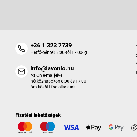
é
Adja meg az e-mail címét, és mi tájékoztatást küldünk webáruhá
c
termékeiről.
+36 1 323 7739
Hétfő-péntek 8:00-tól 17:00-ig
info@lavonio.hu
Az Ön e-mailjeivel
hétköznapokon 8:00 és 17:00
óra között foglalkozunk.
Fizetési lehetőségek