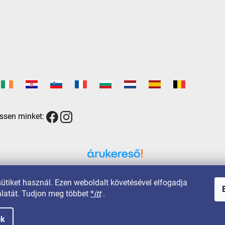
ssen minket:
Árukereső.hu
sütiket használ. Ezen weboldalt követésével elfogadja
latát. Tudjon meg többet
*
itt
.
ok