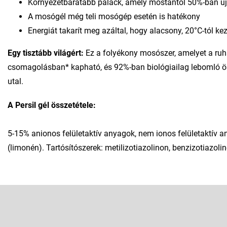
Környezetbarátabb palack, amely mostantól 50%-ban ú
A mosógél még teli mosógép esetén is hatékony
Energiát takarít meg azáltal, hogy alacsony, 20°C-tól 
Egy tisztább világért:
Ez a folyékony mosószer, amelyet a ruhá
csomagolásban* kapható, és 92%-ban biológiailag lebomló ö
utal.
A Persil gél összetétele:
5-15% anionos felületaktív anyagok, nem ionos felületaktív a
(limonén). Tartósítószerek: metilizotiazolinon, benzizotiazoli
L
á
b
Feliratkozás hírlevélre
l