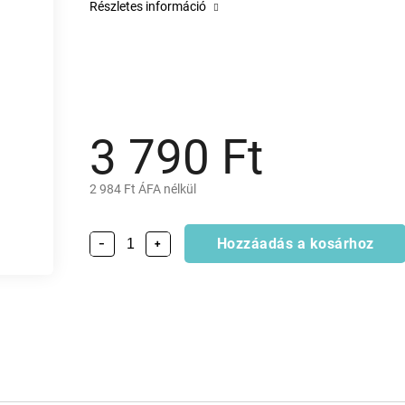
Részletes információ
3 790 Ft
2 984 Ft ÁFA nélkül
Hozzáadás a kosárhoz
−
+