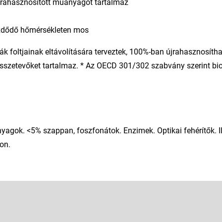
jrahasznosított műanyagot tartalmaz
kezdődő hőmérsékleten mos
k foltjainak eltávolítására terveztek, 100%-ban újrahasznosíth
sszetevőket tartalmaz. * Az OECD 301/302 szabvány szerint bi
nyagok. <5% szappan, foszfonátok. Enzimek. Optikai fehérítők. 
non.
E-mail