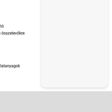
ató
o összetevőkre
Illatanyagok