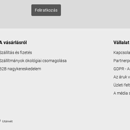
zunk új
Feliratkozás
A vásárlásról
Vállalat
Szállítás és fizetés
Kapcsola
Szállítmányok ökológiai csomagolása
Partner
B2B nagykereskedelem
GDPR - A
Az áruk v
Üzleti fe
A média