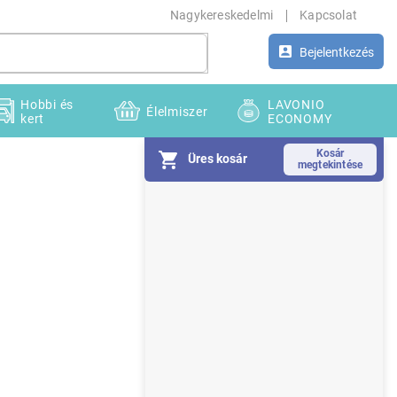
Nagykereskedelmi
Kapcsolat
Bejelentkezés
Hobbi és
LAVONIO
Élelmiszer
kert
ECONOMY
Üres kosár
O
l
d
a
l
s
ó
p
a
n
e