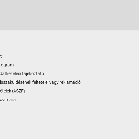
t
program
datkezelési tájékoztató
isszaküldésének feltételei vagy reklamáció
ltételek (ÁSZF)
 számára