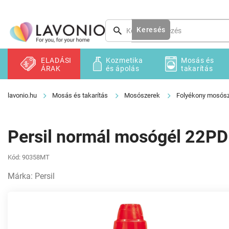
Ugrás
a
fő
Keresés
tartalomhoz
ELADÁSI
Kozmetika
Mosás és
ÁRAK
és ápolás
takarítás
Mosás és takarítás
Mosószerek
Folyékony mosós
Persil normál mosógél 22PD
Kód:
90358MT
Márka:
Persil