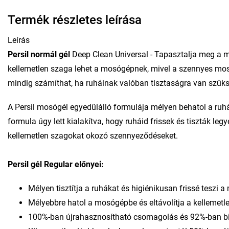
Termék részletes leírása
Leírás
Persil normál gél
Deep Clean Universal - Tapasztalja meg a m
kellemetlen szaga lehet a mosógépnek, mivel a szennyes mo
mindig számíthat, ha ruháinak valóban tisztaságra van szük
A Persil mosógél egyedülálló formulája mélyen behatol a ruhák
formula úgy lett kialakítva, hogy ruháid frissek és tiszták 
kellemetlen szagokat okozó szennyeződéseket.
Persil gél Regular előnyei:
Mélyen tisztítja a ruhákat és higiénikusan frissé teszi 
Mélyebbre hatol a mosógépbe és eltávolítja a kellemetl
100%-ban újrahasznosítható csomagolás és 92%-ban bi