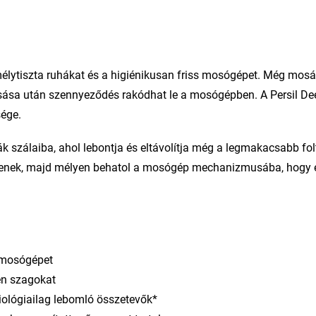
élytiszta ruhákat és a higiénikusan friss mosógépet. Még mosá
sása után szennyeződés rakódhat le a mosógépben. A Persil De
sége.
 szálaiba, ahol lebontja és eltávolítja még a legmakacsabb folt
legyenek, majd mélyen behatol a mosógép mechanizmusába, hogy e
a mosógépet
en szagokat
ológiailag lebomló összetevők*