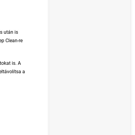
s után is
ep Clean-re
okat is. A
ltávolítsa a