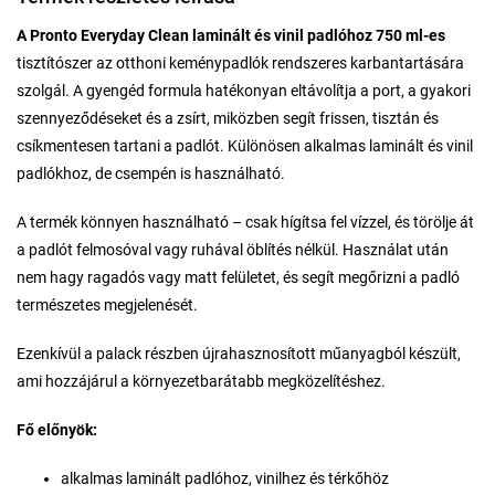
A Pronto Everyday Clean laminált és vinil padlóhoz 750 ml-es
tisztítószer az otthoni keménypadlók rendszeres karbantartására
szolgál. A gyengéd formula hatékonyan eltávolítja a port, a gyakori
szennyeződéseket és a zsírt, miközben segít frissen, tisztán és
csíkmentesen tartani a padlót. Különösen alkalmas laminált és vinil
padlókhoz, de csempén is használható.
A termék könnyen használható – csak hígítsa fel vízzel, és törölje át
a padlót felmosóval vagy ruhával öblítés nélkül. Használat után
nem hagy ragadós vagy matt felületet, és segít megőrizni a padló
természetes megjelenését.
Ezenkívül a palack részben újrahasznosított műanyagból készült,
ami hozzájárul a környezetbarátabb megközelítéshez.
Fő előnyök:
alkalmas laminált padlóhoz, vinilhez és térkőhöz