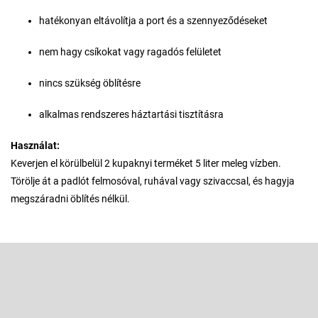
hatékonyan eltávolítja a port és a szennyeződéseket
nem hagy csíkokat vagy ragadós felületet
nincs szükség öblítésre
alkalmas rendszeres háztartási tisztításra
Használat:
Keverjen el körülbelül 2 kupaknyi terméket 5 liter meleg vízben.
Törölje át a padlót felmosóval, ruhával vagy szivaccsal, és hagyja
megszáradni öblítés nélkül.
L
á
b
Feliratkozás hírlevélre
l
é
Adja meg az e-mail címét, és mi tájékoztatást küldünk webáruházunk