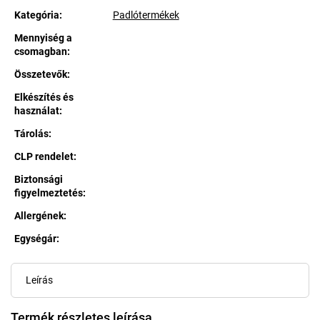
Kategória
:
Padlótermékek
Mennyiség a
csomagban
:
Összetevők
:
Elkészítés és
használat
:
Tárolás
:
CLP rendelet
:
Biztonsági
figyelmeztetés
:
Allergének
:
Egységár:
Egységár:
Leírás
Termék részletes leírása