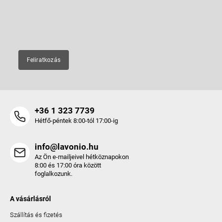
új termékeiről.
c
E-mail
Feliratkozás
+36 1 323 7739
Hétfő-péntek 8:00-tól 17:00-ig
info@lavonio.hu
Az Ön e-mailjeivel hétköznapokon
8:00 és 17:00 óra között
foglalkozunk.
A vásárlásról
Szállítás és fizetés