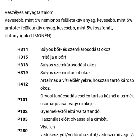
Veszélyes anyagtartalom
Kevesebb, mint 5% nemionos felületaktív anyag, kevesebb, mint 5%
amfoter felületaktív anyag, kevesebb, mint 5% foszfonát,
illatanyagok (LIMONÉN).
H314
Súlyos bőr- és szemkárosodást okoz.
H315
Irritálja a bőrt.
H318
Súlyos szemkárosodást okoz.
H319
Súlyos szemirritációt okoz.
Ártalmas a vízi élőlényekre, hosszan tartó károsodá
H412
okoz.
Orvosi tanácsadás esetén tartsa kéznél a termék
P101
csomagolását vagy címkéjét.
P102
Gyermekektől elzárva tartandó.
P103
Használat előtt olvassa el a címkét.
Viseljen
P280
védőkesztyűt/védőruházatot/védőszemüveget/arc