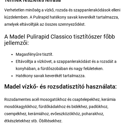
Verhetetlen minőség a vízkő, rozsda és szappanlerakódások elleni
küzdelemben. A Pulirapid hatékony savak keverékét tartalmazza,
amelyek eltávolítják az összes szennyeződést.
A Madel Pulirapid Classico tisztítószer főbb
jellemzői:
Magasfényűre tisztít.
Eltávolítja a vízkövet, a szappanlerakódást és a rozsdát a
konyhában, a fürdőszobában és nagy felületeken.
Hatékony savak keverékét tartalmazza.
Madel vízkő- és rozsdatisztító használata:
Rozsdamentes acél mosogatókhoz és csaptelepekhez, kerámia
mosdókagylókhoz, fürdőkádakhoz és bidékhez, padlókhoz,
csempékhez, kerámiához, evőeszközökhöz, poharakhoz,
étkészletekhez stb. Öblítésekhez.