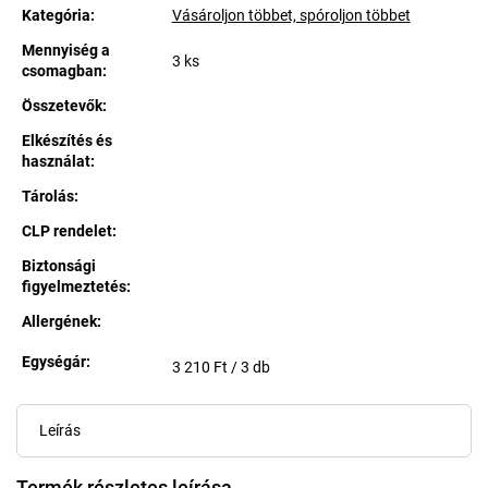
Kategória
:
Vásároljon többet, spóroljon többet
Mennyiség a
3 ks
csomagban
:
Összetevők
:
Elkészítés és
használat
:
Tárolás
:
CLP rendelet
:
Biztonsági
figyelmeztetés
:
Allergének
:
Egységár:
Egységár:
3 210 Ft / 3 db
Leírás
Termék részletes leírása