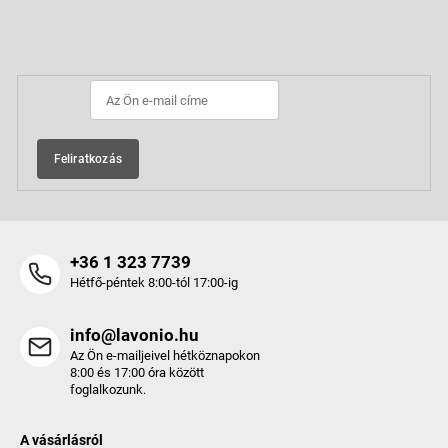
á
b
Feliratkozás hírlevélre
l
é
c
Feliratkozás
+36 1 323 7739
Hétfő-péntek 8:00-tól 17:00-ig
info@lavonio.hu
Az Ön e-mailjeivel hétköznapokon
8:00 és 17:00 óra között
foglalkozunk.
A vásárlásról