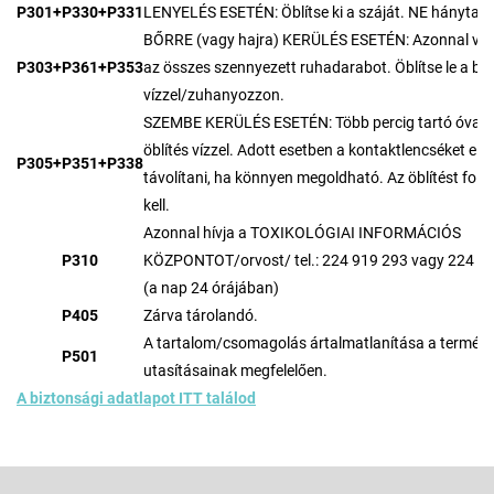
P301+P330+P331
LENYELÉS ESETÉN: Öblítse ki a száját. NE hánytas
BŐRRE (vagy hajra) KERÜLÉS ESETÉN: Azonnal veg
P303+P361+P353
az összes szennyezett ruhadarabot. Öblítse le a bőr
vízzel/zuhanyozzon.
SZEMBE KERÜLÉS ESETÉN: Több percig tartó óvat
öblítés vízzel. Adott esetben a kontaktlencséket el ke
P305+P351+P338
távolítani, ha könnyen megoldható. Az öblítést folyt
kell.
Azonnal hívja a TOXIKOLÓGIAI INFORMÁCIÓS
P310
KÖZPONTOT/orvost/ tel.: 224 919 293 vagy 224 9
(a nap 24 órájában)
P405
Zárva tárolandó.
A tartalom/csomagolás ártalmatlanítása a termék
P501
utasításainak megfelelően.
A biztonsági adatlapot ITT találod
L