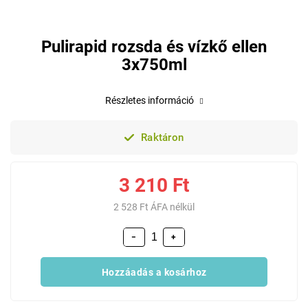
Pulirapid rozsda és vízkő ellen
3x750ml
Részletes információ
Raktáron
3 210 Ft
2 528 Ft ÁFA nélkül
−
+
Hozzáadás a kosárhoz