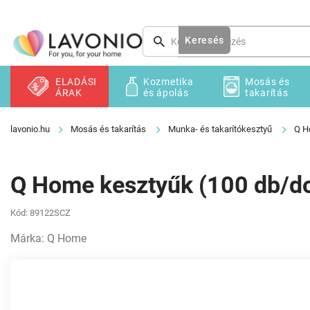
Ugrás
a
fő
Keresés
tartalomhoz
ELADÁSI
Kozmetika
Mosás és
ÁRAK
és ápolás
takarítás
Mosás és takarítás
Munka- és takarítókesztyű
Q H
Q Home kesztyűk (100 db/d
Kód:
89122SCZ
Márka:
Q Home