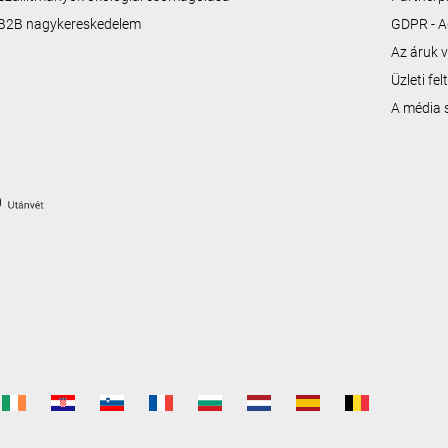
B2B nagykereskedelem
GDPR - A
Az áruk v
Üzleti fe
A média