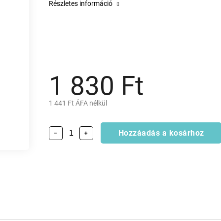
Részletes információ
1 830 Ft
1 441 Ft ÁFA nélkül
Hozzáadás a kosárhoz
−
+