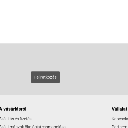
E-mail
zunk új
Feliratkozás
A vásárlásról
Vállalat
Szállítás és fizetés
Kapcsola
Szállítmányok ökológiai csomagolása
Partner