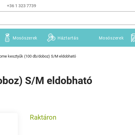
+36 1 323 7739
Mosószerek
Háztartás
Mosószerek
ome kesztyűk (100 db/doboz) S/M eldobható
oboz) S/M eldobható
Raktáron