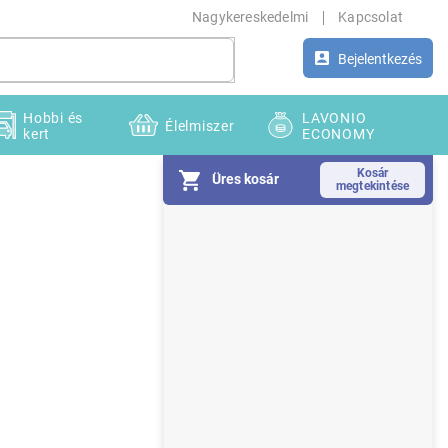
Nagykereskedelmi
Kapcsolat
Bejelentkezés
Hobbi és
LAVONIO
Élelmiszer
kert
ECONOMY
Üres kosár
O
l
d
a
l
s
ó
p
a
n
e