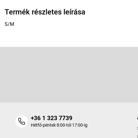
Termék részletes leírása
S/M
L
á
b
Feliratkozás hírlevélre
l
é
Adja meg az e-mail címét, és mi tájékoztatást küldünk webáruhá
c
termékeiről.
+36 1 323 7739
Hétfő-péntek 8:00-tól 17:00-ig