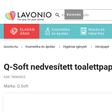
Ugrás
a
fő
Keresés
tartalomhoz
ELADÁSI
Kozmetika
Mosás és
ÁRAK
és ápolás
takarítás
Kozmetika és ápolás
Higiéniai igények
Vécépapír
Q-Soft nedvesített toalettpa
Kód:
76060SCZ
Márka:
Q Soft