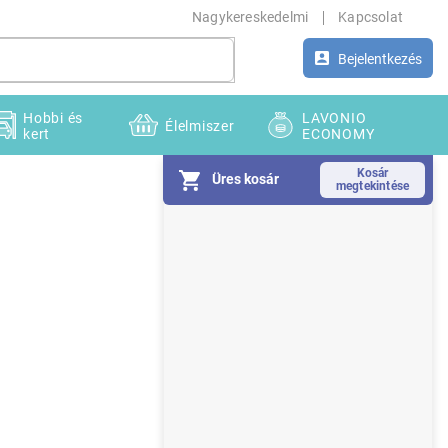
Nagykereskedelmi
Kapcsolat
Bejelentkezés
Hobbi és
LAVONIO
Élelmiszer
kert
ECONOMY
Üres kosár
O
l
d
a
l
s
ó
p
a
n
e