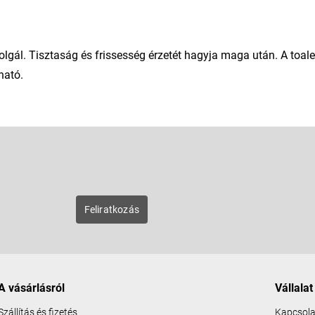
lgál. Tisztaság és frissesség érzetét hagyja maga után. A toale
ható.
E-mail
zunk új
Feliratkozás
A vásárlásról
Vállalat
Szállítás és fizetés
Kapcsola