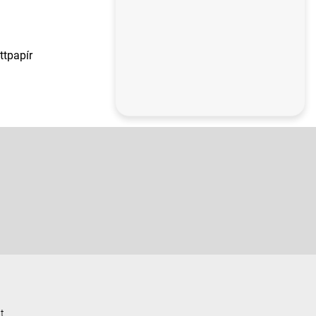
ttpapír
t