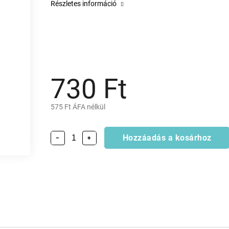
Részletes információ
730 Ft
575 Ft ÁFA nélkül
Hozzáadás a kosárhoz
−
+