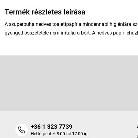
Termék részletes leírása
A szuperpuha nedves toalettpapír a mindennapi higiéniára szo
gyengéd összetétele nem irritálja a bőrt. A nedves papír lehúz
L
á
b
Feliratkozás hírlevélre
l
é
Adja meg az e-mail címét, és mi tájékoztatást küldünk webáruhá
c
termékeiről.
+36 1 323 7739
Hétfő-péntek 8:00-tól 17:00-ig