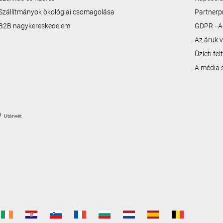
Szállítmányok ökológiai csomagolása
Partner
B2B nagykereskedelem
GDPR - A
Az áruk v
Üzleti fe
A média