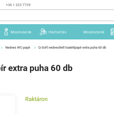
+36 1 323 7739
Mosószerek
Háztartás
Mosószerek
Nedves WC-papír
Q-Soft nedvesített toalettpapír extra puha 60 db
pír extra puha 60 db
Raktáron