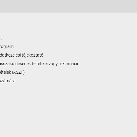
t
program
datkezelési tájékoztató
isszaküldésének feltételei vagy reklamáció
ltételek (ÁSZF)
 számára