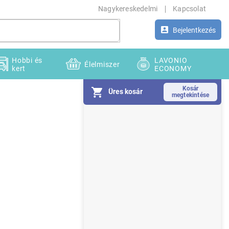
Nagykereskedelmi
Kapcsolat
Bejelentkezés
Hobbi és
LAVONIO
Élelmiszer
kert
ECONOMY
Üres kosár
O
l
d
a
l
s
ó
p
a
n
e