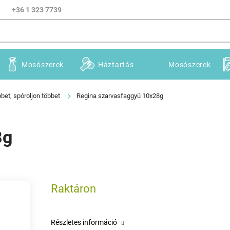
+36 1 323 7739
Mosószerek
Háztartás
Mosószerek
bet, spóroljon többet
Regina szarvasfaggyú 10x28g
8g
Raktáron
Részletes információ