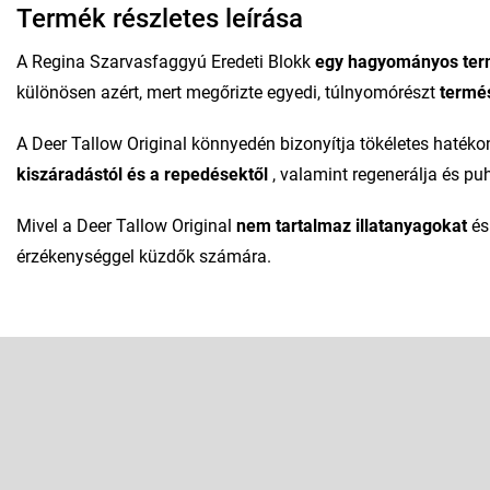
Termék részletes leírása
A Regina Szarvasfaggyú Eredeti Blokk
egy hagyományos te
különösen azért, mert megőrizte egyedi, túlnyomórészt
termés
A Deer Tallow Original könnyedén bizonyítja tökéletes haték
kiszáradástól és a repedésektől
, valamint regenerálja és puh
Mivel a Deer Tallow Original
nem tartalmaz illatanyagokat
és 
érzékenységgel küzdők számára.
L
á
b
Feliratkozás hírlevélre
l
é
Adja meg az e-mail címét, és mi tájékoztatást küldünk webáruhá
c
termékeiről.