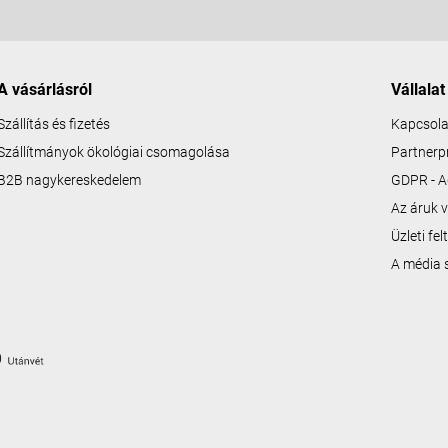
A vásárlásról
Vállalat
Szállítás és fizetés
Kapcsola
Szállítmányok ökológiai csomagolása
Partner
B2B nagykereskedelem
GDPR - A
Az áruk v
Üzleti fe
A média