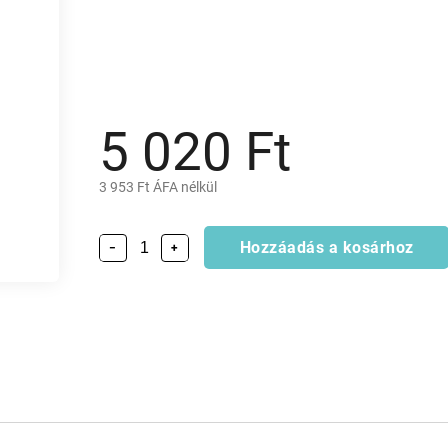
5 020 Ft
3 953 Ft ÁFA nélkül
Hozzáadás a kosárhoz
−
+