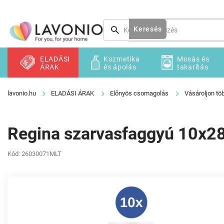
Ugrás
a
fő
Keresés
tartalomhoz
ELADÁSI
Kozmetika
Mosás és
ÁRAK
és ápolás
takarítás
ELADÁSI ÁRAK
Előnyös csomagolás
Vásároljon töb
Regina szarvasfaggyú 10x2
Kód:
26030071MLT