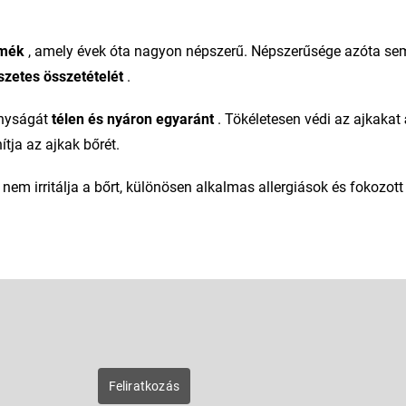
rmék
, amely évek óta nagyon népszerű. Népszerűsége azóta se
zetes összetételét
.
onyságát
télen és nyáron egyaránt
. Tökéletesen védi az ajkakat
ítja az ajkak bőrét.
nem irritálja a bőrt, különösen alkalmas allergiások és fokozott
E-mail
zunk új
Feliratkozás