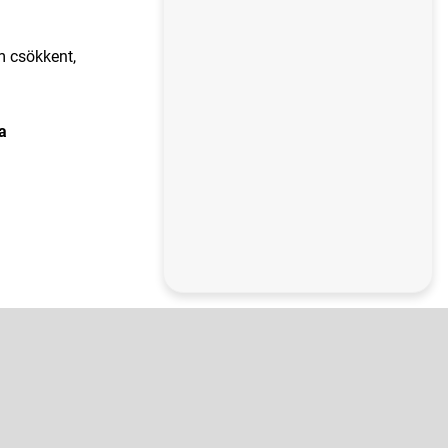
m csökkent,
a