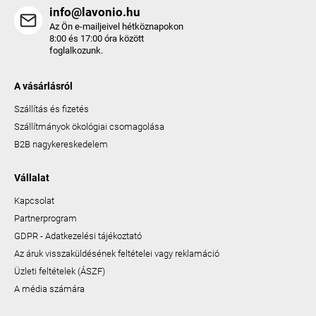
info@lavonio.hu
Az Ön e-mailjeivel hétköznapokon
8:00 és 17:00 óra között
foglalkozunk.
A vásárlásról
Szállítás és fizetés
Szállítmányok ökológiai csomagolása
B2B nagykereskedelem
Vállalat
Kapcsolat
Partnerprogram
GDPR - Adatkezelési tájékoztató
Az áruk visszaküldésének feltételei vagy reklamáció
Üzleti feltételek (ÁSZF)
A média számára