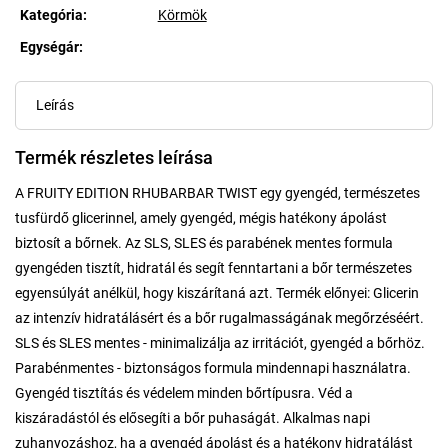
Kategória
:
Körmök
Egységár:
Egységár:
Leírás
Termék részletes leírása
A FRUITY EDITION RHUBARBAR TWIST egy gyengéd, természetes
tusfürdő glicerinnel, amely gyengéd, mégis hatékony ápolást
biztosít a bőrnek. Az SLS, SLES és parabének mentes formula
gyengéden tisztít, hidratál és segít fenntartani a bőr természetes
egyensúlyát anélkül, hogy kiszárítaná azt. Termék előnyei: Glicerin
az intenzív hidratálásért és a bőr rugalmasságának megőrzéséért.
SLS és SLES mentes - minimalizálja az irritációt, gyengéd a bőrhöz.
Parabénmentes - biztonságos formula mindennapi használatra.
Gyengéd tisztítás és védelem minden bőrtípusra. Véd a
kiszáradástól és elősegíti a bőr puhaságát. Alkalmas napi
zuhanyozáshoz, ha a gyengéd ápolást és a hatékony hidratálást