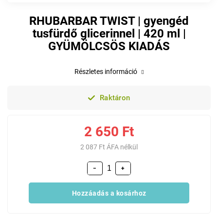
RHUBARBAR TWIST | gyengéd
tusfürdő glicerinnel | 420 ml |
GYÜMÖLCSÖS KIADÁS
Részletes információ
Raktáron
2 650 Ft
2 087 Ft ÁFA nélkül
−
+
Hozzáadás a kosárhoz