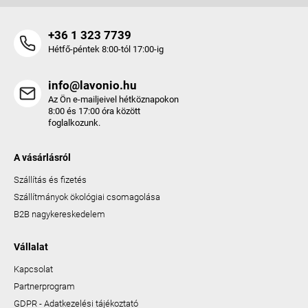
+36 1 323 7739
Hétfő-péntek 8:00-tól 17:00-ig
info@lavonio.hu
Az Ön e-mailjeivel hétköznapokon
8:00 és 17:00 óra között
foglalkozunk.
A vásárlásról
Szállítás és fizetés
Szállítmányok ökológiai csomagolása
B2B nagykereskedelem
Vállalat
Kapcsolat
Partnerprogram
GDPR - Adatkezelési tájékoztató