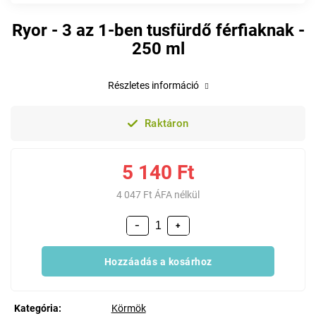
Ryor - 3 az 1-ben tusfürdő férfiaknak -
250 ml
Részletes információ
Raktáron
5 140 Ft
4 047 Ft ÁFA nélkül
−
+
Hozzáadás a kosárhoz
Kategória
:
Körmök