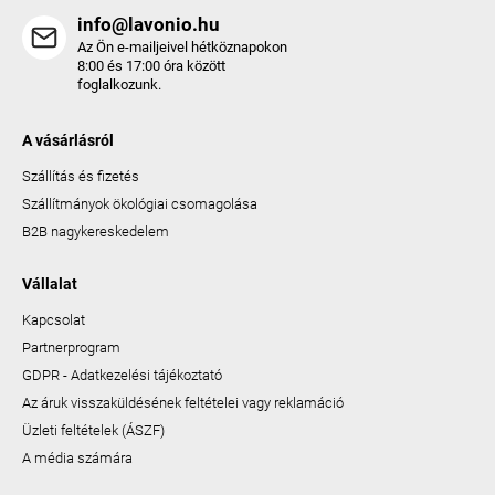
info@lavonio.hu
Az Ön e-mailjeivel hétköznapokon
8:00 és 17:00 óra között
foglalkozunk.
A vásárlásról
Szállítás és fizetés
Szállítmányok ökológiai csomagolása
B2B nagykereskedelem
Vállalat
Kapcsolat
Partnerprogram
GDPR - Adatkezelési tájékoztató
Az áruk visszaküldésének feltételei vagy reklamáció
Üzleti feltételek (ÁSZF)
A média számára